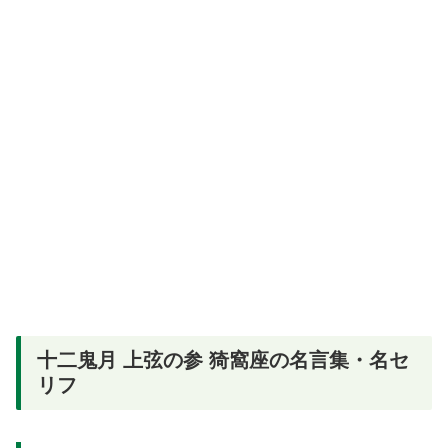
十二鬼月 上弦の参 猗窩座の名言集・名セ
リフ