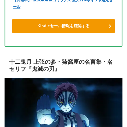
【開催中】KADOKAWAコミックス 最大71%ポイント還元セ
ール
Kindleセール情報を確認する
十二鬼月 上弦の参・猗窩座の名言集・名
セリフ『鬼滅の刃』