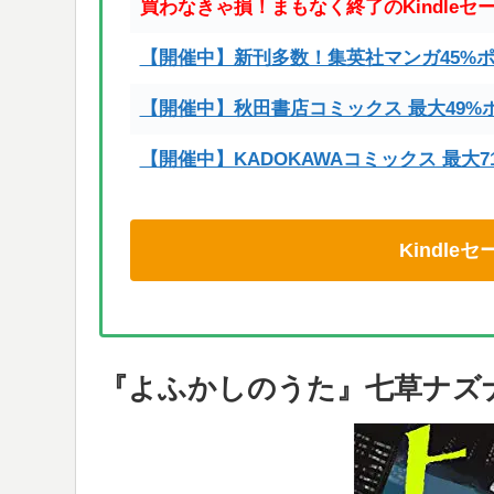
買わなきゃ損！まもなく終了のKindleセ
【開催中】新刊多数！集英社マンガ45%
【開催中】秋田書店コミックス 最大49%
【開催中】KADOKAWAコミックス 最大
Kindl
『よふかしのうた』七草ナズ