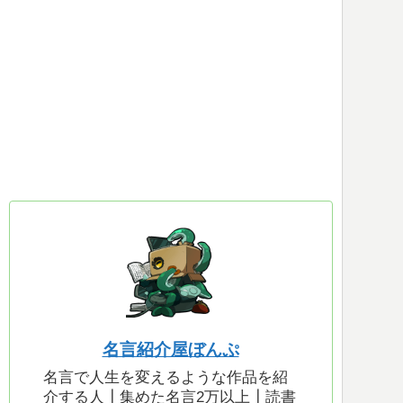
名言紹介屋ぼんぷ
名言で人生を変えるような作品を紹
介する人┃集めた名言2万以上┃読書