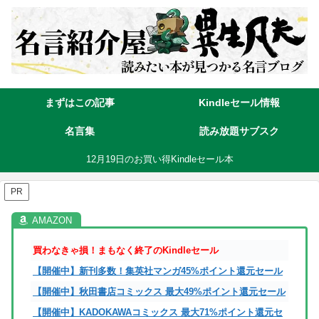
まずはこの記事
Kindleセール情報
名言集
読み放題サブスク
12月19日のお買い得Kindleセール本
PR
買わなきゃ損！まもなく終了のKindleセール
【開催中】新刊多数！集英社マンガ45%ポイント還元セール
【開催中】秋田書店コミックス 最大49%ポイント還元セール
【開催中】KADOKAWAコミックス 最大71%ポイント還元セ