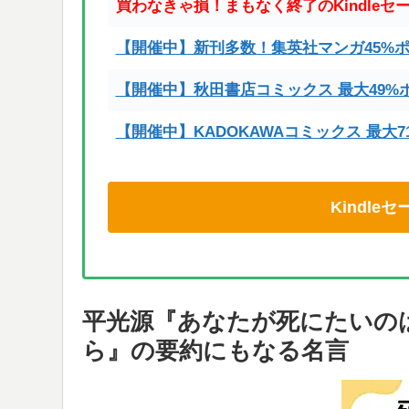
買わなきゃ損！まもなく終了のKindleセ
【開催中】新刊多数！集英社マンガ45%
【開催中】秋田書店コミックス 最大49%
【開催中】KADOKAWAコミックス 最大
Kindl
平光源『あなたが死にたいの
ら』の要約にもなる名言