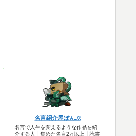
名言紹介屋ぼんぷ
名言で人生を変えるような作品を紹
介する人┃集めた名言2万以上┃読書