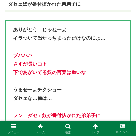
ダセェ奴が番付抜かれた弟弟子に
ありがとう…じゃねーよ…
イラついて当たっちまっただけなのによ…
ブハハハ
さすが長いコト
下であがいてる奴の言葉は重いな
うるせーよチクショー…
ダセェな…俺は…
フン ダセェ奴が番付抜かれた弟弟子に
胸は貸さねーだろ…
メニュー
ホーム
検索
トップ
サイドバー