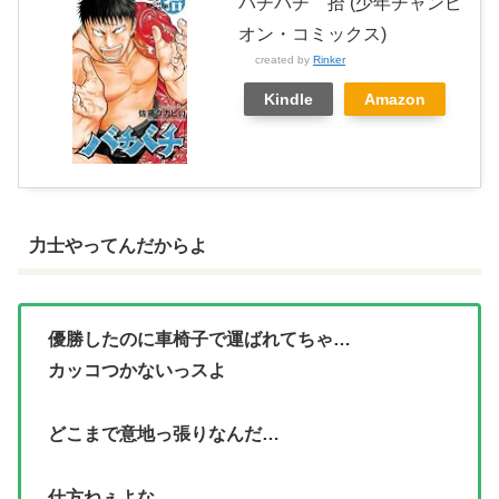
バチバチ 拾 (少年チャンピ
オン・コミックス)
created by
Rinker
Kindle
Amazon
力士やってんだからよ
優勝したのに車椅子で運ばれてちゃ…
カッコつかないっスよ
どこまで意地っ張りなんだ…
仕方ねぇよな…