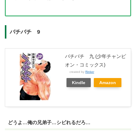
バチバチ 9
バチバチ 九 (少年チャンピ
オン・コミックス)
created by
Rinker
Kindle
Amazon
どうよ…俺の兄弟子…シビれるだろ…