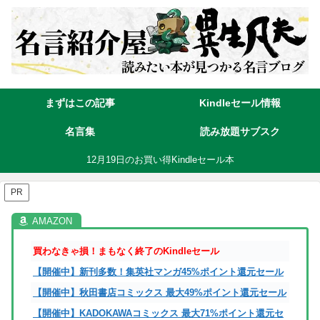
まずはこの記事
Kindleセール情報
名言集
読み放題サブスク
12月19日のお買い得Kindleセール本
PR
買わなきゃ損！まもなく終了のKindleセール
【開催中】新刊多数！集英社マンガ45%ポイント還元セール
【開催中】秋田書店コミックス 最大49%ポイント還元セール
【開催中】KADOKAWAコミックス 最大71%ポイント還元セ