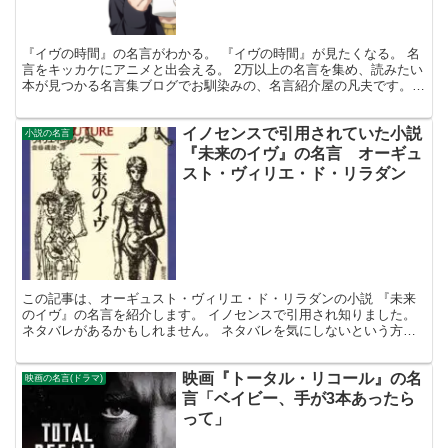
『イヴの時間』の名言がわかる。 『イヴの時間』が見たくなる。 名
言をキッカケにアニメと出会える。 2万以上の名言を集め、読みたい
本が見つかる名言集ブログでお馴染みの、名言紹介屋の凡夫です。
この記事は、アニメ『イヴの時間』が見たくなる名言を...
イノセンスで引用されていた小説
小説の名言
『未来のイヴ』の名言 オーギュ
スト・ヴィリエ・ド・リラダン
この記事は、オーギュスト・ヴィリエ・ド・リラダンの小説 『未来
のイヴ』の名言を紹介します。 イノセンスで引用され知りました。
ネタバレがあるかもしれません。 ネタバレを気にしないという方
は、 このままお読みください。 紹介した名言が、 人生...
映画『トータル・リコール』の名
映画の名言(ドラマ)
言「ベイビー、手が3本あったら
って」