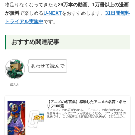
物足りなくなってきたら
29万本の動画、1万冊以上の漫画
が無料
で楽しめる
U-NEXT
をおすすめします。
31日間無料
トライアル実施中
です。
おすすめ関連記事
あわせて読んで
ぼんぷ
【アニメの名言集】感動したアニメの名言・名セ
リフ100選
『アニメ』の名言がわかる。 『アニメ』の魅力がわかる。
名言をキッカケにアニメが読みたくなる。 アニメ大好きの
凡夫です。 この記事は名言紹介屋の凡夫が、 2万以上の名
言から厳選した 面白い！感動した！かっこいい！ アニメの
名言を紹介します。...