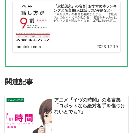
『永松茂久』の名言│おすすめ本ランキ
ングと名言集(人は話し方が9割など)
『永松茂久』の名言と要約がわかる。 『永松茂
久』のおすすめ本がわかる。 名言をキッカケに
ビジネス書が読みたくなる。 2万以上の名言を
集め、読みたい本が見つかる名言集ブログでお
馴染みの、名言紹介屋の凡夫です。 この記事
は、『永松茂久』のおすす...
bontoku.com
2023.12.19
関連記事
アニメ『イヴの時間』の名言集
アニメの名言
「ロボットなら絶対相手を傷つけ
ないとでも?」