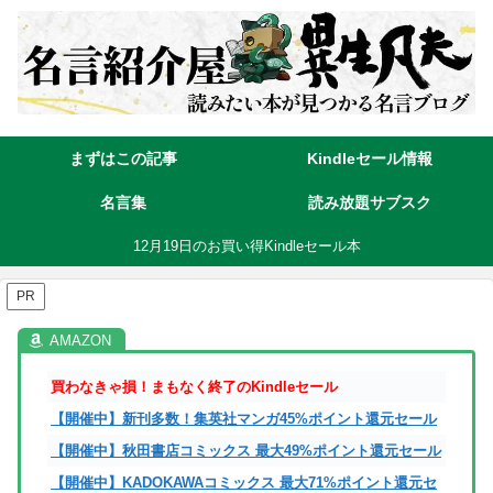
まずはこの記事
Kindleセール情報
名言集
読み放題サブスク
12月19日のお買い得Kindleセール本
PR
買わなきゃ損！まもなく終了のKindleセール
【開催中】新刊多数！集英社マンガ45%ポイント還元セール
【開催中】秋田書店コミックス 最大49%ポイント還元セール
【開催中】KADOKAWAコミックス 最大71%ポイント還元セ