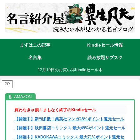
まずはこの記事
Kindleセール情報
名言集
読み放題サブスク
12月19日のお買い得Kindleセール本
PR
買わなきゃ損！まもなく終了のKindleセール
【開催中】新刊多数！集英社マンガ45%ポイント還元セール
【開催中】秋田書店コミックス 最大49%ポイント還元セール
【開催中】KADOKAWAコミックス 最大71%ポイント還元セ