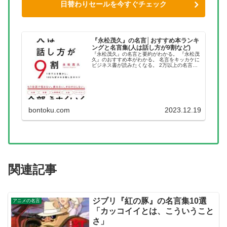
日替わりセールを今すぐチェック
『永松茂久』の名言│おすすめ本ランキ
ングと名言集(人は話し方が9割など)
『永松茂久』の名言と要約がわかる。 『永松茂
久』のおすすめ本がわかる。 名言をキッカケに
ビジネス書が読みたくなる。 2万以上の名言を
集め、読みたい本が見つかる名言集ブログでお
馴染みの、名言紹介屋の凡夫です。 この記事
は、『永松茂久』のおすす...
bontoku.com
2023.12.19
関連記事
ジブリ『紅の豚』の名言集10選
アニメの名言
「カッコイイとは、こういうこと
さ」