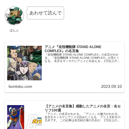
あわせて読んで
ぼんぷ
アニメ『攻殻機動隊 STAND ALONE
COMPLEX』の名言集
『攻殻機動隊 STAND ALONE COMPLEX』の名言がわか
る。 『攻殻機動隊 STAND ALONE COMPLEX』が見たく
なる。 名言をキッカケにアニメと出会える。 2万以上の名
言を集め、読みたい本が見つかる名言集ブログでお馴染...
bontoku.com
2023.09.10
【アニメの名言集】感動したアニメの名言・名セ
リフ100選
『アニメ』の名言がわかる。 『アニメ』の魅力がわかる。
名言をキッカケにアニメが読みたくなる。 アニメ大好きの
凡夫です。 この記事は名言紹介屋の凡夫が、 2万以上の名
言から厳選した 面白い！感動した！かっこいい！ アニメの
名言を紹介します。...