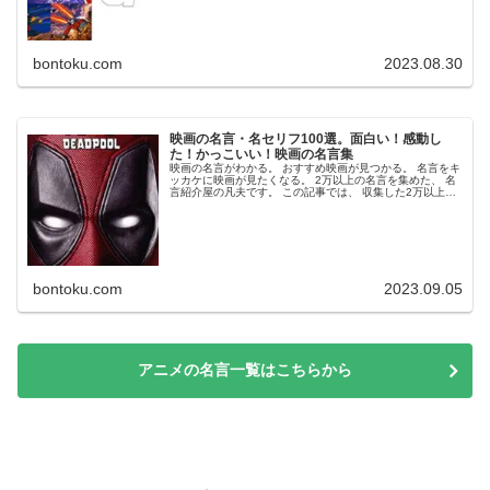
bontoku.com
2023.08.30
映画の名言・名セリフ100選。面白い！感動し
た！かっこいい！映画の名言集
映画の名言がわかる。 おすすめ映画が見つかる。 名言をキ
ッカケに映画が見たくなる。 2万以上の名言を集めた、 名
言紹介屋の凡夫です。 この記事では、 収集した2万以上の
名言の中から 映画に限定して、テーマ別に、 かっこいい・
感動した・面白い...
bontoku.com
2023.09.05
アニメの名言一覧はこちらから