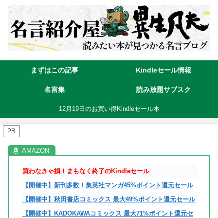
まずはこの記事
Kindleセール情報
名言集
読み放題サブスク
12月19日のお買い得Kindleセール本
PR
買わなきゃ損！まもなく終了のKindleセール
【開催中】新刊多数！集英社マンガ45%ポイント還元セール
【開催中】秋田書店コミックス 最大49%ポイント還元セール
【開催中】KADOKAWAコミックス 最大71%ポイント還元セ