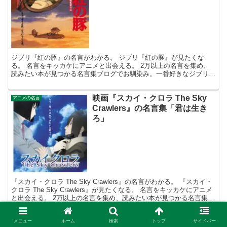
ジブリ『紅の豚』の名言がわかる。 ジブリ『紅の豚』が見たくな
る。 名言をキッカケにアニメと出会える。 2万以上の名言を集め、
読みたい本が見つかる名言集ブログでお馴染み。一番好きなジブリ映
画は何という質問に、もののけ姫と紅の豚でいつも悩む名言...
映画『スカイ・クロラ The Sky
アニメの名言
Crawlers』の名言集「君は生き
ろ」
『スカイ・クロラ The Sky Crawlers』の名言がわかる。 『スカイ・
クロラ The Sky Crawlers』が見たくなる。 名言をキッカケにアニメ
と出会える。 2万以上の名言を集め、読みたい本が見つかる名言集ブ
ログでお馴染みの...
『映画クレヨンしんちゃん』の笑
メニュー
ホーム
検索
トップ
サイドバー
アニメの名言