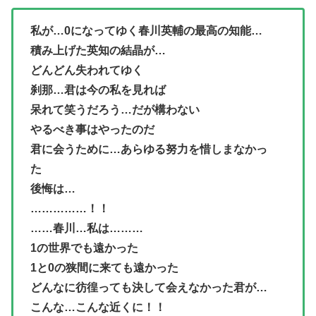
私が…0になってゆく春川英輔の最高の知能…
積み上げた英知の結晶が…
どんどん失われてゆく
刹那…君は今の私を見れば
呆れて笑うだろう…だが構わない
やるべき事はやったのだ
君に会うために…あらゆる努力を惜しまなかっ
た
後悔は…
……………！！
……春川…私は………
1の世界でも遠かった
1と0の狭間に来ても遠かった
どんなに彷徨っても決して会えなかった君が…
こんな…こんな近くに！！