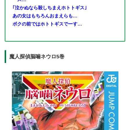
｢泣かぬなら殺しちまえホトトギス｣
あの女はもちろんおまえらも…
ボクの前ではホトトギスでーす…
魔人探偵脳噛ネウロ5巻