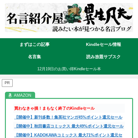
まずはこの記事
Kindleセール情報
名言集
読み放題サブスク
12月19日のお買い得Kindleセール本
PR
買わなきゃ損！まもなく終了のKindleセール
【開催中】新刊多数！集英社マンガ45%ポイント還元セール
【開催中】秋田書店コミックス 最大49%ポイント還元セール
【開催中】KADOKAWAコミックス 最大71%ポイント還元セ