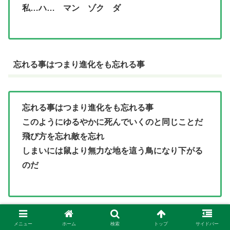
私…ハ… マン ゾク ダ
忘れる事はつまり進化をも忘れる事
忘れる事はつまり進化をも忘れる事
このようにゆるやかに死んでいくのと同じことだ
飛び方を忘れ敵を忘れ
しまいには鼠より無力な地を這う鳥になり下がる
のだ
忘れるなヤコ
メニュー
ホーム
検索
トップ
サイドバー