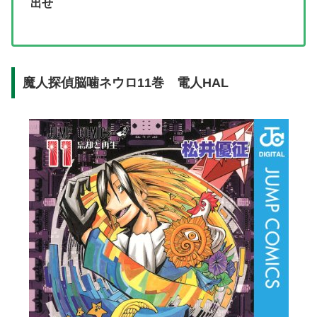
出せ
魔人探偵脳噛ネウロ11巻 電人HAL