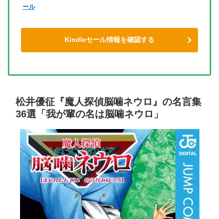
ール
Kindleセール情報を確認する
松井優征『魔人探偵脳噛ネウロ』の名言集
36選「我が輩の名は脳噛ネウロ」