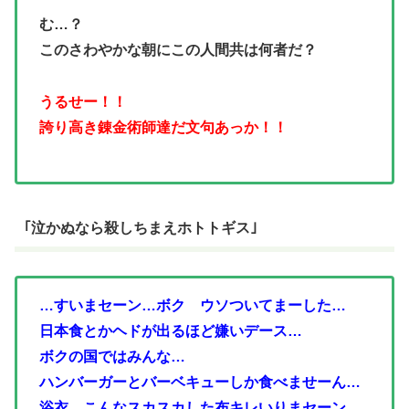
む…？
このさわやかな朝にこの人間共は何者だ？
うるせー！！
誇り高き錬金術師達だ文句あっか！！
｢泣かぬなら殺しちまえホトトギス｣
…すいまセーン…ボク ウソついてまーした…
日本食とかヘドが出るほど嫌いデース…
ボクの国ではみんな…
ハンバーガーとバーベキューしか食べませ
ーん…
浴衣…こんなスカスカした布キレいりまセーン…