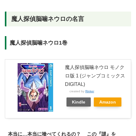
魔人探偵脳噛ネウロの名言
魔人探偵脳噛ネウロ1巻
魔人探偵脳噛ネウロ モノク
ロ版 1 (ジャンプコミックス
DIGITAL)
created by
Rinker
Kindle
Amazon
本当に…本当に喰べてくれるの？ この『謎』を