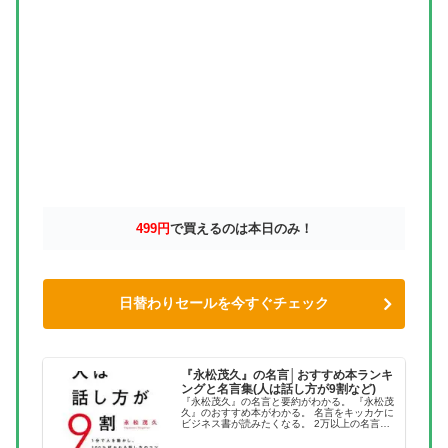
499円
で買えるのは本日のみ！
日替わりセールを今すぐチェック
『永松茂久』の名言│おすすめ本ランキ
ングと名言集(人は話し方が9割など)
『永松茂久』の名言と要約がわかる。 『永松茂
久』のおすすめ本がわかる。 名言をキッカケに
ビジネス書が読みたくなる。 2万以上の名言を
集め、読みたい本が見つかる名言集ブログでお
馴染みの、名言紹介屋の凡夫です。 この記事