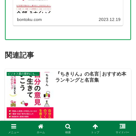
は、『永松茂久』のおすす...
bontoku.com
2023.12.19
関連記事
『ちきりん』の名言│おすすめ本
ビジネス書の要約にもなる名言集
ランキングと名言集
『ちきりん』の名言がわかる。 『ちきりん』のおすすめ本と要約が
わかる。 名言をキッカケにビジネス書が読みたくなる。 2万以上の
メニュー
ホーム
検索
トップ
サイドバー
名言を集め、読みたい本が見つかる名言集ブログでお馴染みの、名言