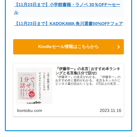
【11月23日まで】小学館書籍・ラノベ 30％OFF〜セー
ル
【11月23日まで】KADOKAWA 角川選書50%OFFフェア
Kindleセール情報はこちらから
『伊藤羊一』の名言│おすすめ本ランキ
ングと名言集(1分で話せ)
『伊藤羊一』の名言がわかる。 『伊藤羊一』の
おすすめ本と要約がわかる。 名言をキッカケに
ビジネス書が読みたくなる。 2万以上の名言を
集め、読みたい本が見つかる名言集ブログでお
馴染みの、名言紹介屋の凡夫です。 この記事
は、『伊藤羊一』のおすす...
bontoku.com
2023.11.16