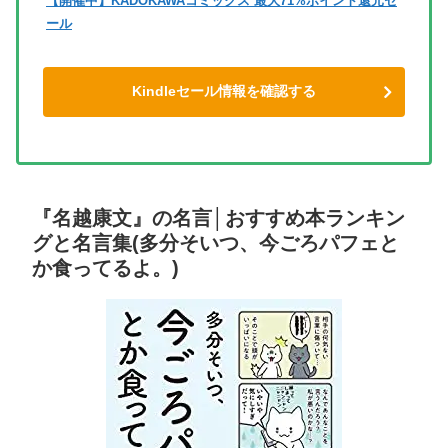
【開催中】KADOKAWAコミックス 最大71%ポイント還元セ
ール
Kindleセール情報を確認する
『名越康文』の名言│おすすめ本ランキン
グと名言集(多分そいつ、今ごろパフェと
か食ってるよ。)