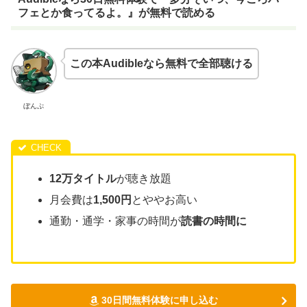
フェとか食ってるよ。』が無料で読める
この本Audibleなら無料で全部聴ける
ぼんぷ
12万タイトル
が聴き放題
月会費は
1,500円
とややお高い
通勤・通学・家事の時間が
読書の時間に
30日間無料体験に申し込む