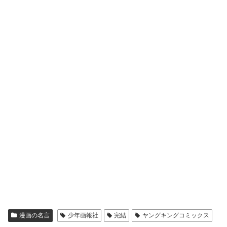
漫画の名言
少年画報社
完結
ヤングキングコミックス