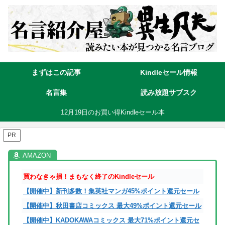
まずはこの記事
Kindleセール情報
名言集
読み放題サブスク
12月19日のお買い得Kindleセール本
PR
買わなきゃ損！まもなく終了のKindleセール
【開催中】新刊多数！集英社マンガ45%ポイント還元セール
【開催中】秋田書店コミックス 最大49%ポイント還元セール
【開催中】KADOKAWAコミックス 最大71%ポイント還元セ