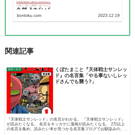
bontoku.com
2023.12.19
関連記事
くぼたまこと『天体戦士サンレッ
漫画の名言
ド』の名言集「やる事ないしレッ
ドさんでも襲う?」
『天体戦士サンレッド』の名言がわかる。 『天体戦士サンレッド』
が読みたくなる。 名言をキッカケに漫画が読みたくなる。 2万以上
の名言を集め、読みたい本が見つかる名言集ブログでお馴染みの、名
言紹介屋の凡夫です。 この記事は、くぼたまことの漫画...