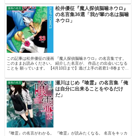
松井優征『魔人探偵脳噛ネウロ』
漫画の名言
の名言集36選「我が輩の名は脳噛
ネウロ」
この記事は松井優征の漫画 『魔人探偵脳噛ネウロ』の名言集です。
このままお読みください。 紹介した名言が、 作品との出会いになる
ことを 願っています。 【4月10日まで】逃げ上手の若君1~8巻まで無
料で読める!! 魔人探偵脳噛ネウロの名言 ...
瀬川はじめ『喰霊』の名言集「俺
漫画の名言
は自分に出来ることをやるだけ
だ」
『喰霊』の名言がわかる。 『喰霊』が読みたくなる。 名言をキッカ