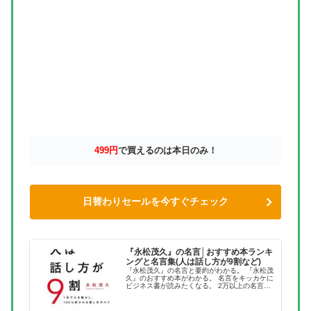
499円
で買えるのは本日のみ！
日替わりセールを今すぐチェック
『永松茂久』の名言│おすすめ本ランキ
ングと名言集(人は話し方が9割など)
『永松茂久』の名言と要約がわかる。 『永松茂
久』のおすすめ本がわかる。 名言をキッカケに
ビジネス書が読みたくなる。 2万以上の名言を
集め、読みたい本が見つかる名言集ブログでお
馴染みの、名言紹介屋の凡夫です。 この記事
は、『永松茂久』のおすす...