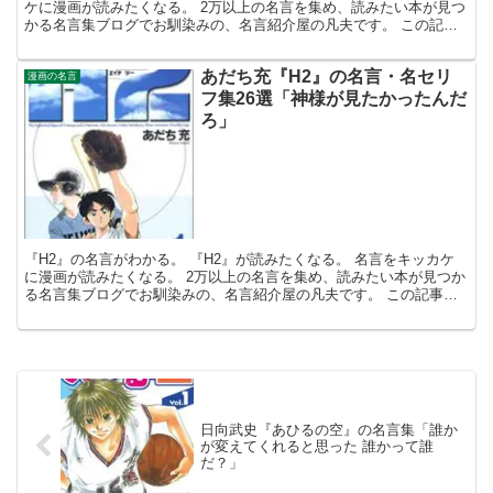
ケに漫画が読みたくなる。 2万以上の名言を集め、読みたい本が見つ
かる名言集ブログでお馴染みの、名言紹介屋の凡夫です。 この記事
は、瀬川はじめの漫画、 『喰霊』が読みたくなる名言...
あだち充『H2』の名言・名セリ
漫画の名言
フ集26選「神様が見たかったんだ
ろ」
『H2』の名言がわかる。 『H2』が読みたくなる。 名言をキッカケ
に漫画が読みたくなる。 2万以上の名言を集め、読みたい本が見つか
る名言集ブログでお馴染みの、名言紹介屋の凡夫です。 この記事
は、あだち充の漫画、 『H2』が読みたくなる名言・...
日向武史『あひるの空』の名言集「誰か
が変えてくれると思った 誰かって誰
だ？」