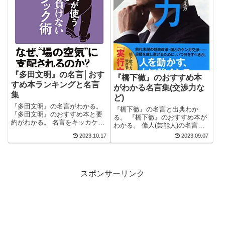
『多田文明』の名言│おす
『橋下徹』のおすすめ本
すめ本ランキングと名言
がわかる名言集(交渉力な
集
ど)
『多田文明』の名言がわかる。
『橋下徹』の名言と出典わか
『多田文明』のおすすめ本と要
る。 『橋下徹』のおすすめ本が
約がわかる。 名言をキッカケに
わかる。 偉人(芸能人)の名言の
ビジネス書が読みたくなる。 2
考えがわかる。 2万以上の名言
2023.10.17
2023.09.07
万以上の名言を集め、読みたい
を集め、読みたい本が見つかる
本が見つかる名言集ブログでお
名言集ブログでお馴染みの、名
馴染みの、名言紹介屋の凡夫で
言紹介屋の凡夫です。 この記事
す。 この記事は、『多田文明』
は、『橋下徹』の名言とおすす
のおすす...
スポンサーリンク
め本を紹...