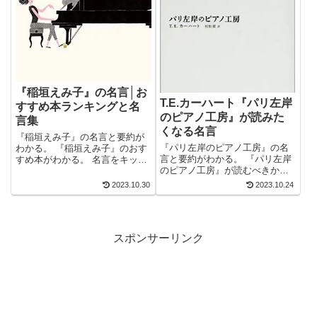
『稲垣えみ子』の名言│お
T.E.カーハート『パリ左岸
すすめ本ランキングと名
のピアノ工房』が読みた
言集
くなる名言
『稲垣えみ子』の名言と要約が
『パリ左岸のピアノ工房』の名
わかる。 『稲垣えみ子』のおす
言と要約がわかる。 『パリ左岸
すめ本がわかる。 名言をキッカ
のピアノ工房』が読むべきかわ
ケに本が読みたくなる。 2万以
かる。 名言をキッカケに本が読
上の名言を集め、読みたい本が
2023.10.30
2023.10.24
みたくなる。 2万以上の名言を
見つかる名言集ブログでお馴染
集め、読みたい本が見つかる名
みの、名言紹介屋の凡夫です。
言集ブログでお馴染みの、名言
この記事は、『稲垣えみ子』の
紹介屋の凡夫です。 この記事
おすす...
スポンサーリンク
は、T....