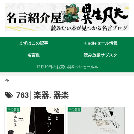
まずはこの記事
Kindleセール情報
名言集
読み放題サブスク
12月19日のお買い得Kindleセール本
PR
763│楽器. 器楽
本の名言
本の名言