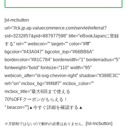
[st-mcbutton
url=”//ck.jp.ap.valuecommerce.com/servlet/referral?
sid=3232857&pid=887977598″ title=”eBookJapanに登録
する” rel=”” webicon=”” target=”” color=”#fff”
bgcolor=”#43A047″ bgcolor_top=”#66BB6A”
bordercolor=”#81C784″ borderwidth=”1″ borderradius=”5″
fontweight=”bold” fontsize=”110″ width=”95″
webicon_after=”st-svg-chevron-right” shadow=”#388E3C”
ref=”on” mcbox_bg=”#f4fdf7″ mcbox_color=””
mcbox_title=”最大6回まで使える
70%OFFクーポンがもらえる！
” beacon=””]▲今すぐ詳細を確認する▲
[/st-mcbutton]
※月額制ではないので解約の必要はありません。