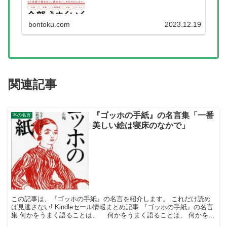
bontoku.com
2023.12.19
関連記事
『ゴッホの手紙』の名言集「一番
本の名言
美しい絵は寝床のなかで」
この記事は、『ゴッホの手紙』の名言を紹介します。 これだけ読め
ば見逃さない! Kindleセール情報まとめ記事 『ゴッホの手紙』の名言
集 何かをうまく語ることは、 何かをうまく語ることは、 何かをう
まく描くことと同様に難しくもあり面白いも...