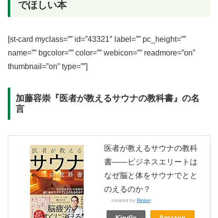
でほしい本
[st-card myclass=”” id=”43321″ label=”” pc_height=””
name=”” bgcolor=”” color=”” webicon=”” readmore=”on”
thumbnail=”on” type=””]
加藤容崇『医者が教えるサウナの教科書』の名
言
医者が教えるサウナの教科
書――ビジネスエリートは
なぜ脳と体をサウナでとと
のえるのか？
created by
Rinker
Kindle
Amazon