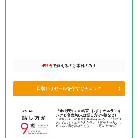
499円
で買えるのは本日のみ！
日替わりセールを今すぐチェック
『永松茂久』の名言│おすすめ本ランキ
ングと名言集(人は話し方が9割など)
『永松茂久』の名言と要約がわかる。 『永松茂
久』のおすすめ本がわかる。 名言をキッカケに
ビジネス書が読みたくなる。 2万以上の名言を
集め、読みたい本が見つかる名言集ブログでお
馴染みの、名言紹介屋の凡夫です。 この記事
は、『永松茂久』のおすす...