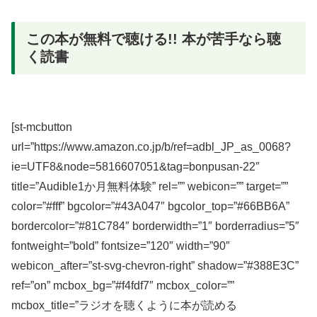
この本が無料で聴ける!! 本が苦手なら聴
く読書
[st-mcbutton
url=”https://www.amazon.co.jp/b/ref=adbl_JP_as_0068?
ie=UTF8&node=5816607051&tag=bonpusan-22″
title=”Audible1か月無料体験” rel=”” webicon=”” target=””
color=”#fff” bgcolor=”#43A047″ bgcolor_top=”#66BB6A”
bordercolor=”#81C784″ borderwidth=”1″ borderradius=”5″
fontweight=”bold” fontsize=”120″ width=”90″
webicon_after=”st-svg-chevron-right” shadow=”#388E3C”
ref=”on” mcbox_bg=”#f4fdf7″ mcbox_color=””
mcbox_title=”ラジオを聴くように本が読める