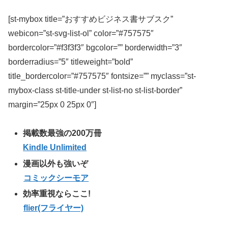
[st-mybox title=”おすすめビジネス書サブスク”
webicon=”st-svg-list-ol” color=”#757575″
bordercolor=”#f3f3f3″ bgcolor=”” borderwidth=”3″
borderradius=”5″ titleweight=”bold”
title_bordercolor=”#757575″ fontsize=”” myclass=”st-
mybox-class st-title-under st-list-no st-list-border”
margin=”25px 0 25px 0″]
掲載数最強の200万冊
Kindle Unlimited
漫画以外も強いぞ
コミックシーモア
効率重視ならここ!
flier(フライヤー)