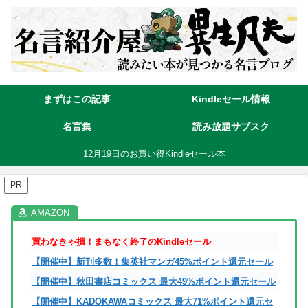
まずはこの記事
Kindleセール情報
名言集
読み放題サブスク
12月19日のお買い得Kindleセール本
PR
買わなきゃ損！まもなく終了のKindleセール
【開催中】新刊多数！集英社マンガ45%ポイント還元セール
【開催中】秋田書店コミックス 最大49%ポイント還元セール
【開催中】KADOKAWAコミックス 最大71%ポイント還元セ