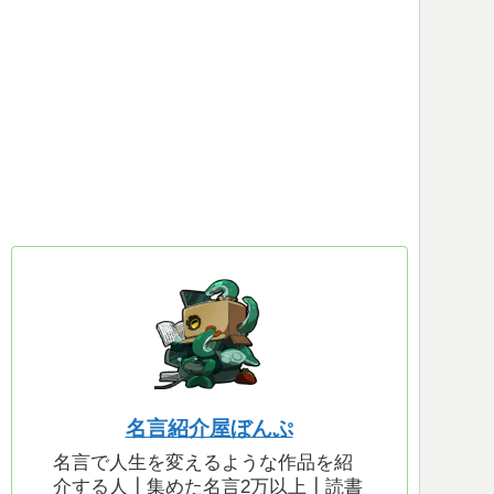
名言紹介屋ぼんぷ
名言で人生を変えるような作品を紹
介する人┃集めた名言2万以上┃読書