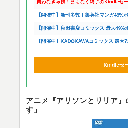
買わなきゃ損！まもなく終了のKindleセ
【開催中】新刊多数！集英社マンガ45%
【開催中】秋田書店コミックス 最大49%
【開催中】KADOKAWAコミックス 最大
Kindl
アニメ『アリソンとリリア』
す」