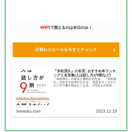
499円
で買えるのは本日のみ！
日替わりセールを今すぐチェック
『永松茂久』の名言│おすすめ本ランキ
ングと名言集(人は話し方が9割など)
『永松茂久』の名言と要約がわかる。 『永松茂
久』のおすすめ本がわかる。 名言をキッカケに
ビジネス書が読みたくなる。 2万以上の名言を
集め、読みたい本が見つかる名言集ブログでお
馴染みの、名言紹介屋の凡夫です。 この記事
は、『永松茂久』のおすす...
bontoku.com
2023.12.19