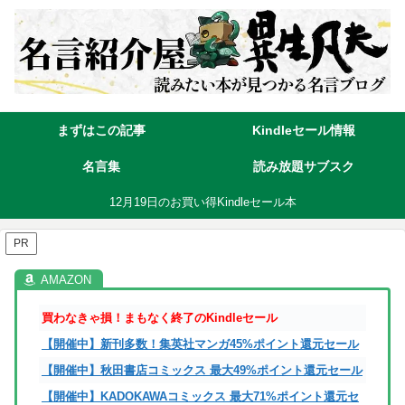
まずはこの記事
Kindleセール情報
名言集
読み放題サブスク
12月19日のお買い得Kindleセール本
PR
買わなきゃ損！まもなく終了のKindleセール
【開催中】新刊多数！集英社マンガ45%ポイント還元セール
【開催中】秋田書店コミックス 最大49%ポイント還元セール
【開催中】KADOKAWAコミックス 最大71%ポイント還元セ