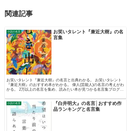
関連記事
お笑いタレント『兼近大樹』の名
小説の名言
言集
お笑いタレント『兼近大樹』の名言と出典わかる。 お笑いタレント
『兼近大樹』のおすすめ本がわかる。 偉人(芸能人)の名言の考えがわ
かる。 2万以上の名言を集め、読みたい本が見つかる名言集ブログで
お馴染みの、名言紹介屋の凡夫です。 この記事は、...
『白井明大』の名言│おすすめ作
小説の名言
品ランキングと名言集