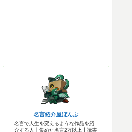
名言紹介屋ぼんぷ
名言で人生を変えるような作品を紹
介する人┃集めた名言2万以上┃読書