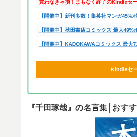
買わなきゃ損！まもなく終了のKindleセ
【開催中】新刊多数！集英社マンガ45%
【開催中】秋田書店コミックス 最大49%
【開催中】KADOKAWAコミックス 最大
Kindl
『千田琢哉』の名言集│おすす