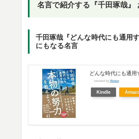
名言で紹介する『千田琢哉』
千田琢哉『どんな時代にも通用す
にもなる名言
どんな時代にも通用
created by
Rinker
Kindle
Amaz