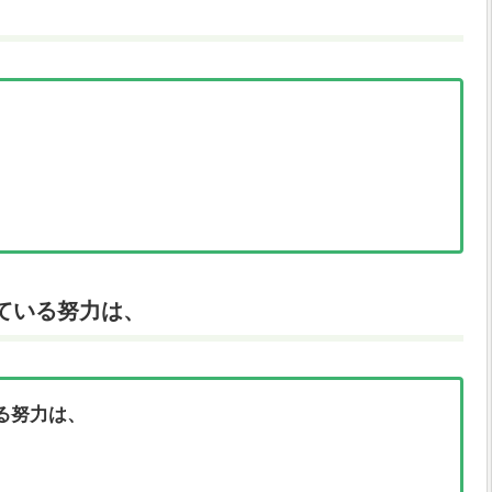
ている努力は、
る努力は、
、