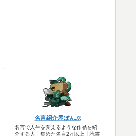
名言紹介屋ぼんぷ
名言で人生を変えるような作品を紹
介する人┃集めた名言2万以上┃読書