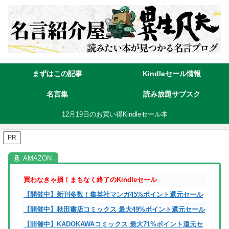
まずはこの記事
Kindleセール情報
名言集
読み放題サブスク
12月19日のお買い得Kindleセール本
PR
買わなきゃ損！まもなく終了のKindleセール
【開催中】新刊多数！集英社マンガ45%ポイント還元セール
【開催中】秋田書店コミックス 最大49%ポイント還元セール
【開催中】KADOKAWAコミックス 最大71%ポイント還元セ