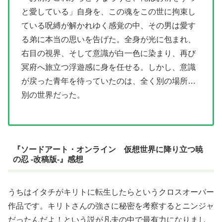
と愛している」自身を、この魂をこの世に拘束し
ている呪縛が解かれゆく感覚の中、その男は愛す
る弟に本当の思いを告げた。全身が光に包まれ、
右目の視界、そして意識が白一色に染まり、再び
冥府へ旅立つ浮遊感に身を任せる。しかし、意識
が戻った青年を待っていたのは、全く別の場所…
別の世界だった。
『ソードアート・オンライン 仮想世界に降り立つ暁
の忍 -改稿版-』感想
うちはイタチがキリトに転生したらというクロスオーバー
作品です。キリトさんの強さに秘密を考察するとニンジャ
だったんだよ！という説が凡夫の中で最有力になりまし