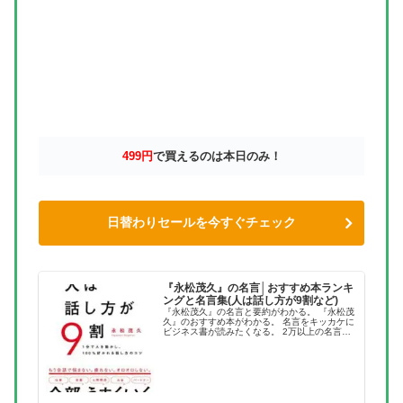
499円
で買えるのは本日のみ！
日替わりセールを今すぐチェック
『永松茂久』の名言│おすすめ本ランキ
ングと名言集(人は話し方が9割など)
『永松茂久』の名言と要約がわかる。 『永松茂
久』のおすすめ本がわかる。 名言をキッカケに
ビジネス書が読みたくなる。 2万以上の名言を
集め、読みたい本が見つかる名言集ブログでお
馴染みの、名言紹介屋の凡夫です。 この記事
は、『永松茂久』のおすす...