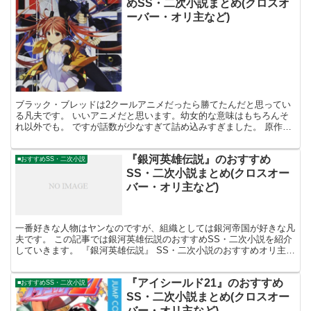
めSS・二次小説まとめ(クロスオ
ーバー・オリ主など)
ブラック・ブレッドは2クールアニメだったら勝てたんだと思ってい
る凡夫です。 いいアニメだと思います。幼女的な意味はもちろんそ
れ以外でも。 ですが話数が少なすぎて詰め込みすぎました。 原作を
読んでいないと話の展開についていけずに置いてけぼりを...
『銀河英雄伝説』のおすすめ
■おすすめSS・二次小説
SS・二次小説まとめ(クロスオー
バー・オリ主など)
一番好きな人物はヤンなのですが、組織としては銀河帝国が好きな凡
夫です。 この記事では銀河英雄伝説のおすすめSS・二次小説を紹介
していきます。 『銀河英雄伝説』 SS・二次小説のおすすめオリ主も
の 銀河英雄伝説を舞台にオリジナル主人公が活躍す...
『アイシールド21』のおすすめ
■おすすめSS・二次小説
SS・二次小説まとめ(クロスオー
バー・オリ主など)