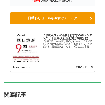
499円
で買えるのは本日のみ！
日替わりセールを今すぐチェック
『永松茂久』の名言│おすすめ本ランキ
ングと名言集(人は話し方が9割など)
『永松茂久』の名言と要約がわかる。 『永松茂
久』のおすすめ本がわかる。 名言をキッカケに
ビジネス書が読みたくなる。 2万以上の名言を
集め、読みたい本が見つかる名言集ブログでお
馴染みの、名言紹介屋の凡夫です。 この記事
は、『永松茂久』のおすす...
bontoku.com
2023.12.19
関連記事