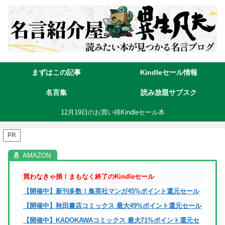
まずはこの記事
Kindleセール情報
名言集
読み放題サブスク
12月19日のお買い得Kindleセール本
PR
買わなきゃ損！まもなく終了のKindleセール
【開催中】新刊多数！集英社マンガ45%ポイント還元セール
【開催中】秋田書店コミックス 最大49%ポイント還元セール
【開催中】KADOKAWAコミックス 最大71%ポイント還元セ