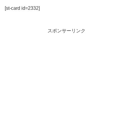
[st-card id=2332]
スポンサーリンク