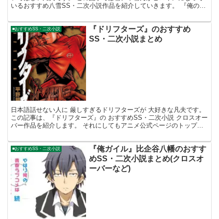
いるおすすめ八雪SS・二次小説作品を紹介していきます。 『俺の青
春ラブコメはまちがっている。 ｓｗｅｅｔ ｌｏｖｅ』...
『ドリフターズ』のおすすめ
■おすすめSS・二次小説
SS・二次小説まとめ
日本語話せない人に 厳しすぎるドリフターズが 大好きな凡夫です。
この記事は、『ドリフターズ』の おすすめSS・二次小説 クロスオー
バー作品を紹介します。 それにしてもアニメ公式ページのトップ
絵、 お豊の顔が完全にバーサーカーだし、 なんか...
『俺ガイル』比企谷八幡のおすす
■おすすめSS・二次小説
めSS・二次小説まとめ(クロスオ
ーバーなど)