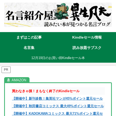
まずはこの記事
Kindleセール情報
名言集
読み放題サブスク
12月19日のお買い得Kindleセール本
PR
買わなきゃ損！まもなく終了のKindleセール
【開催中】新刊多数！集英社マンガ45%ポイント還元セール
【開催中】秋田書店コミックス 最大49%ポイント還元セール
【開催中】KADOKAWAコミックス 最大71%ポイント還元セ