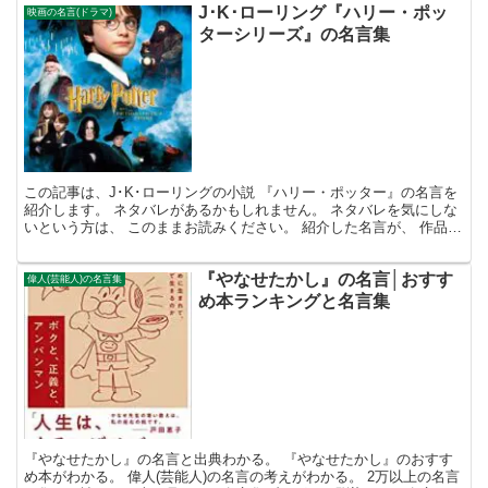
J･K･ローリング『ハリー・ポッ
映画の名言(ドラマ)
ターシリーズ』の名言集
この記事は、J･K･ローリングの小説 『ハリー・ポッター』の名言を
紹介します。 ネタバレがあるかもしれません。 ネタバレを気にしな
いという方は、 このままお読みください。 紹介した名言が、 作品と
の出会いになることを 願っています。 これだ...
『やなせたかし』の名言│おすす
偉人(芸能人)の名言集
め本ランキングと名言集
『やなせたかし』の名言と出典わかる。 『やなせたかし』のおすす
め本がわかる。 偉人(芸能人)の名言の考えがわかる。 2万以上の名言