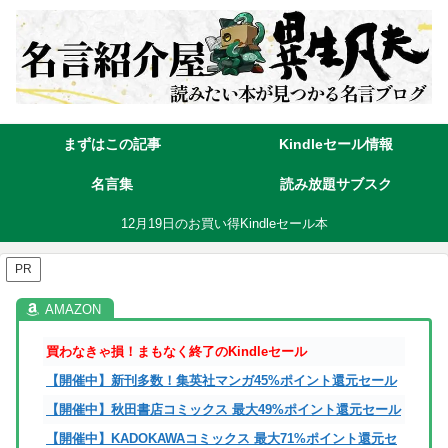
まずはこの記事
Kindleセール情報
名言集
読み放題サブスク
12月19日のお買い得Kindleセール本
PR
買わなきゃ損！まもなく終了のKindleセール
【開催中】新刊多数！集英社マンガ45%ポイント還元セール
【開催中】秋田書店コミックス 最大49%ポイント還元セール
【開催中】KADOKAWAコミックス 最大71%ポイント還元セ