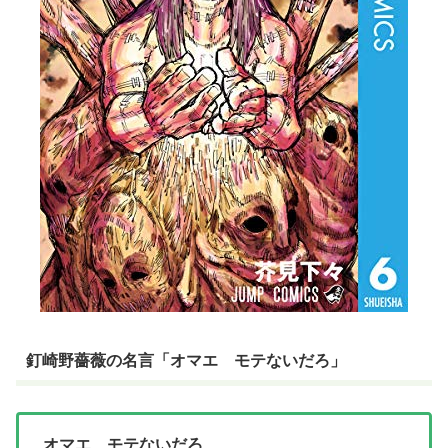
釘崎野薔薇の名言「オマエ モテないだろ」
オマエ モテないだろ