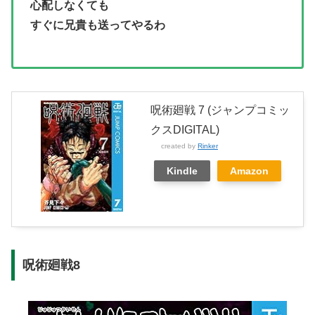
心配しなくても
すぐに兄貴も送ってやるわ
呪術廻戦 7 (ジャンプコミッ
クスDIGITAL)
created by
Rinker
Kindle
Amazon
呪術廻戦8