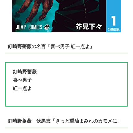
釘崎野薔薇の名言「喜べ男子 紅一点よ」
釘崎野薔薇
喜べ男子
紅一点よ
釘崎野薔薇 伏黒恵「きっと重油まみれのカモメに」