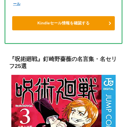
ール
Kindleセール情報を確認する
『呪術廻戦』釘崎野薔薇の名言集・名セリ
フ25選