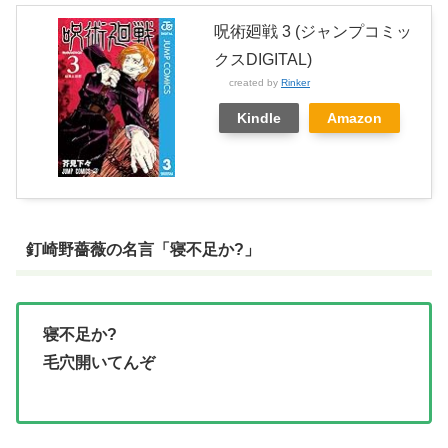
呪術廻戦 3 (ジャンプコミッ
クスDIGITAL)
created by
Rinker
Kindle
Amazon
釘崎野薔薇の名言「寝不足か?」
寝不足か?
毛穴開いてんぞ