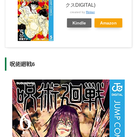
クスDIGITAL)
created by
Rinker
Kindle
Amazon
呪術廻戦6