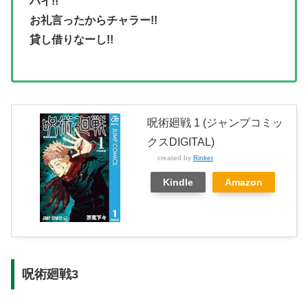
ハイ!!
お礼言ったからチャラー!!
貸し借りなーし!!
呪術廻戦 1 (ジャンプコミッ
クスDIGITAL)
created by
Rinker
Kindle
Amazon
呪術廻戦3