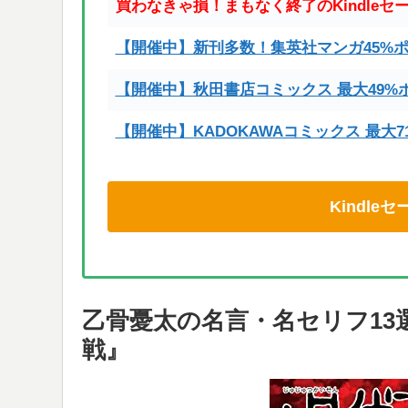
買わなきゃ損！まもなく終了のKindleセ
【開催中】新刊多数！集英社マンガ45%
【開催中】秋田書店コミックス 最大49%
【開催中】KADOKAWAコミックス 最大
Kindl
乙骨憂太の名言・名セリフ13
戦』