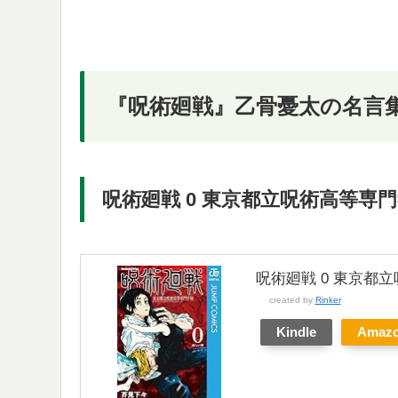
『呪術廻戦』乙骨憂太の名言
呪術廻戦 0 東京都立呪術高等専
呪術廻戦 0 東京都立
created by
Rinker
Kindle
Amaz