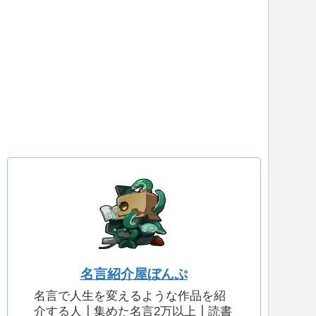
名言紹介屋ぼんぷ
名言で人生を変えるような作品を紹
介する人┃集めた名言2万以上┃読書