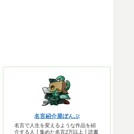
名言紹介屋ぼんぷ
名言で人生を変えるような作品を紹
介する人┃集めた名言2万以上┃読書