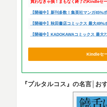
買わなきゃ損！まもなく終了のKindleセ
【開催中】新刊多数！集英社マンガ45%
【開催中】秋田書店コミックス 最大49%
【開催中】KADOKAWAコミックス 最大
Kindl
『プルタルコス』の名言│お