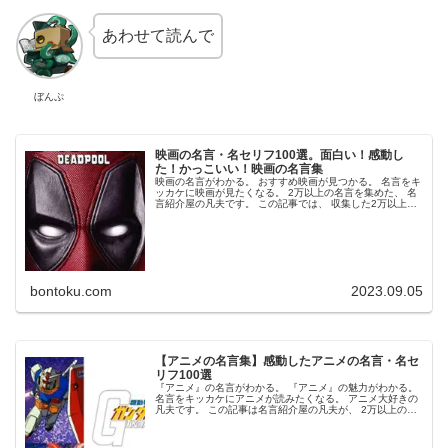
あわせて読んで
ぼんぷ
映画の名言・名セリフ100選。面白い！感動し
た！かっこいい！映画の名言集
映画の名言がわかる。 おすすめ映画が見つかる。 名言をキ
ッカケに映画が見たくなる。 2万以上の名言を集めた、 名
言紹介屋の凡夫です。 この記事では、 収集した2万以上の
名言の中から 映画に限定して、テーマ別に、 かっこいい・
感動した・面白い...
bontoku.com
2023.09.05
【アニメの名言集】感動したアニメの名言・名セ
リフ100選
『アニメ』の名言がわかる。 『アニメ』の魅力がわかる。
名言をキッカケにアニメが読みたくなる。 アニメ大好きの
凡夫です。 この記事は名言紹介屋の凡夫が、 2万以上の名
言から厳選した 面白い！感動した！かっこいい！ アニメの
名言を紹介します。...