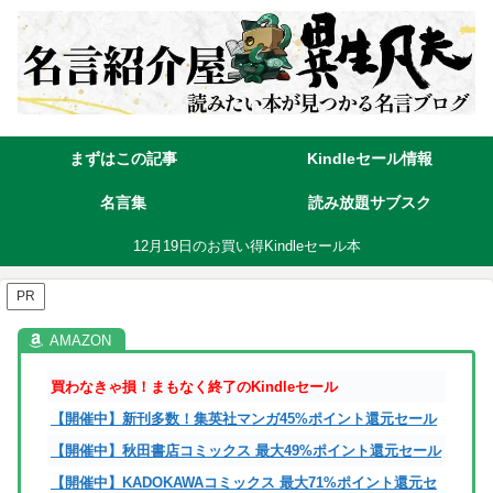
まずはこの記事
Kindleセール情報
名言集
読み放題サブスク
12月19日のお買い得Kindleセール本
PR
買わなきゃ損！まもなく終了のKindleセール
【開催中】新刊多数！集英社マンガ45%ポイント還元セール
【開催中】秋田書店コミックス 最大49%ポイント還元セール
【開催中】KADOKAWAコミックス 最大71%ポイント還元セ