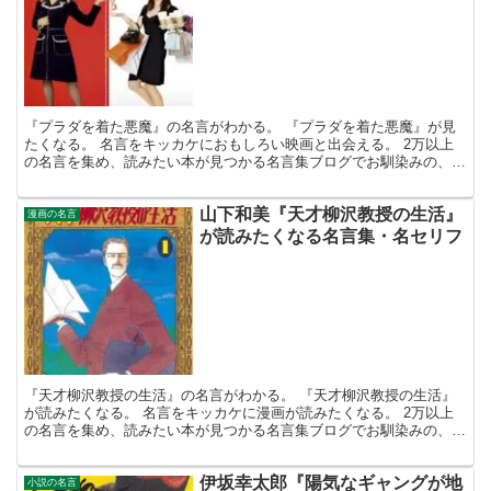
『プラダを着た悪魔』の名言がわかる。 『プラダを着た悪魔』が見
たくなる。 名言をキッカケにおもしろい映画と出会える。 2万以上
の名言を集め、読みたい本が見つかる名言集ブログでお馴染みの、名
言紹介屋の凡夫です。 この記事は、映画『プラダを着た...
山下和美『天才柳沢教授の生活』
漫画の名言
が読みたくなる名言集・名セリフ
『天才柳沢教授の生活』の名言がわかる。 『天才柳沢教授の生活』
が読みたくなる。 名言をキッカケに漫画が読みたくなる。 2万以上
の名言を集め、読みたい本が見つかる名言集ブログでお馴染みの、名
言紹介屋の凡夫です。 この記事は、山下和美の漫画、 ...
伊坂幸太郎『陽気なギャングが地
小説の名言