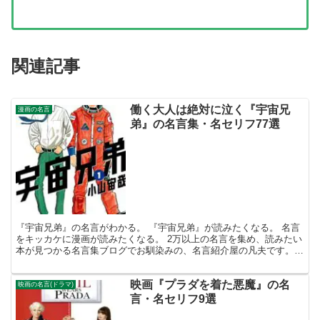
関連記事
働く大人は絶対に泣く『宇宙兄
漫画の名言
弟』の名言集・名セリフ77選
『宇宙兄弟』の名言がわかる。 『宇宙兄弟』が読みたくなる。 名言
をキッカケに漫画が読みたくなる。 2万以上の名言を集め、読みたい
本が見つかる名言集ブログでお馴染みの、名言紹介屋の凡夫です。
この記事は、小山宙哉の漫画、 『宇宙兄弟』が読みた...
映画『プラダを着た悪魔』の名
映画の名言(ドラマ)
言・名セリフ9選