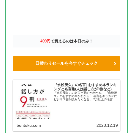
499円
で買えるのは本日のみ！
日替わりセールを今すぐチェック
『永松茂久』の名言│おすすめ本ランキ
ングと名言集(人は話し方が9割など)
『永松茂久』の名言と要約がわかる。 『永松茂
久』のおすすめ本がわかる。 名言をキッカケに
ビジネス書が読みたくなる。 2万以上の名言を
集め、読みたい本が見つかる名言集ブログでお
馴染みの、名言紹介屋の凡夫です。 この記事
は、『永松茂久』のおすす...
bontoku.com
2023.12.19