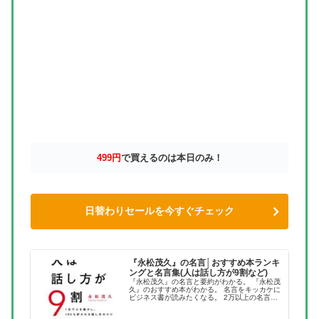
499円
で買えるのは本日のみ！
日替わりセールを今すぐチェック
『永松茂久』の名言│おすすめ本ランキ
ングと名言集(人は話し方が9割など)
『永松茂久』の名言と要約がわかる。 『永松茂
久』のおすすめ本がわかる。 名言をキッカケに
ビジネス書が読みたくなる。 2万以上の名言を
集め、読みたい本が見つかる名言集ブログでお
馴染みの、名言紹介屋の凡夫です。 この記事