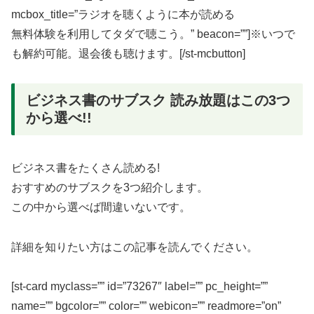
mcbox_title=”ラジオを聴くように本が読める
無料体験を利用してタダで聴こう。” beacon=””]※いつで
も解約可能。退会後も聴けます。[/st-mcbutton]
ビジネス書のサブスク 読み放題はこの3つ
から選べ!!
ビジネス書をたくさん読める!
おすすめのサブスクを3つ紹介します。
この中から選べば間違いないです。
詳細を知りたい方はこの記事を読んでください。
[st-card myclass=”” id=”73267″ label=”” pc_height=””
name=”” bgcolor=”” color=”” webicon=”” readmore=”on”