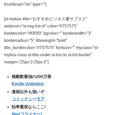
thumbnail=”on” type=””]
[st-mybox title=”おすすめビジネス書サブスク”
webicon=”st-svg-list-ol” color=”#757575″
bordercolor=”#f3f3f3″ bgcolor=”” borderwidth=”3″
borderradius=”5″ titleweight=”bold”
title_bordercolor=”#757575″ fontsize=”” myclass=”st-
mybox-class st-title-under st-list-no st-list-border”
margin=”25px 0 25px 0″]
掲載数最強の200万冊
Kindle Unlimited
漫画以外も強いぞ
コミックシーモア
効率重視ならここ!
flier(フライヤー)