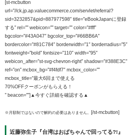
[st-mcbutton
url=”//ck.jp.ap.valuecommerce.com/servlet/referral?
sid=3232857&pid=887977598″ title=”eBookJapanに登録
する” rel=”” webicon=”” target=”” color=”#fff”
bgcolor=”#43A047″ bgcolor_top=”#66BB6A”
bordercolor=”#81C784″ borderwidth=”1″ borderradius=”5″
fontweight=”bold” fontsize=”110″ width=”95″
webicon_after=”st-svg-chevron-right” shadow=”#388E3C”
ref=”on” mcbox_bg=”#f4fdf7″ mcbox_color=””
mcbox_title=”最大6回まで使える
70%OFFクーポンがもらえる！
” beacon=””]▲今すぐ詳細を確認する▲
[/st-mcbutton]
※月額制ではないので解約の必要はありません。
近藤弥生子『台湾はおばちゃんで回ってる?!』