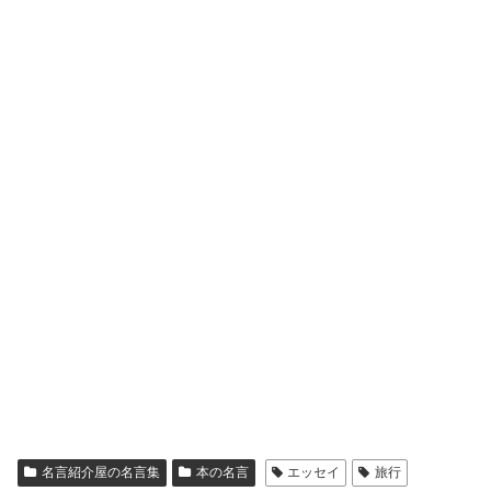
名言紹介屋の名言集
本の名言
エッセイ
旅行