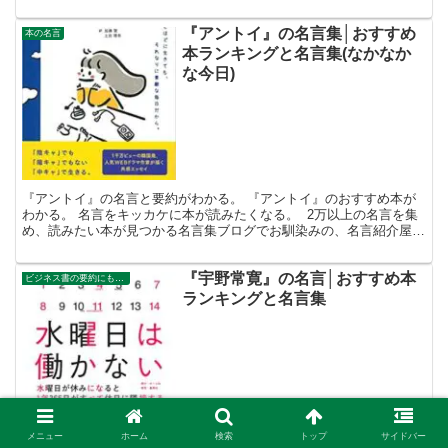
紹介屋の凡夫です。 この記事は、『アルテイシア』の...
『アントイ』の名言集│おすすめ
本の名言
本ランキングと名言集(なかなか
な今日)
『アントイ』の名言と要約がわかる。 『アントイ』のおすすめ本が
わかる。 名言をキッカケに本が読みたくなる。 2万以上の名言を集
め、読みたい本が見つかる名言集ブログでお馴染みの、名言紹介屋の
凡夫です。 この記事は、『アントイ』のおすすめ本を...
『宇野常寛』の名言│おすすめ本
ビジネス書の要約にもなる名言集
ランキングと名言集
メニュー
ホーム
検索
トップ
サイドバー
『宇野常寛』の名言がわかる。 『宇野常寛』のおすすめ本と要約が