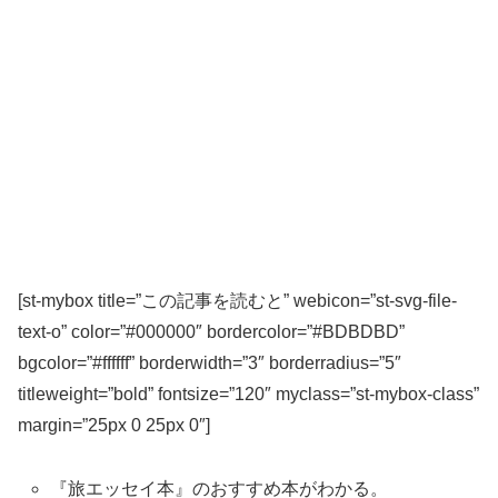
[st-mybox title=”この記事を読むと” webicon=”st-svg-file-
text-o” color=”#000000″ bordercolor=”#BDBDBD”
bgcolor=”#ffffff” borderwidth=”3″ borderradius=”5″
titleweight=”bold” fontsize=”120″ myclass=”st-mybox-class”
margin=”25px 0 25px 0″]
『旅エッセイ本』のおすすめ本がわかる。