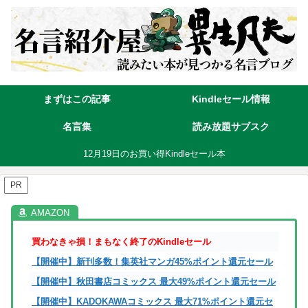
まずはこの記事
Kindleセール情報
名言集
読み放題サブスク
12月19日のお買い得Kindleセール本
PR
買わなきゃ損！まもなく終了のKindleセール
【開催中】新刊多数！集英社マンガ45%ポイント還元セール
【開催中】秋田書店コミックス 最大49%ポイント還元セール
【開催中】KADOKAWAコミックス 最大71%ポイント還元セ