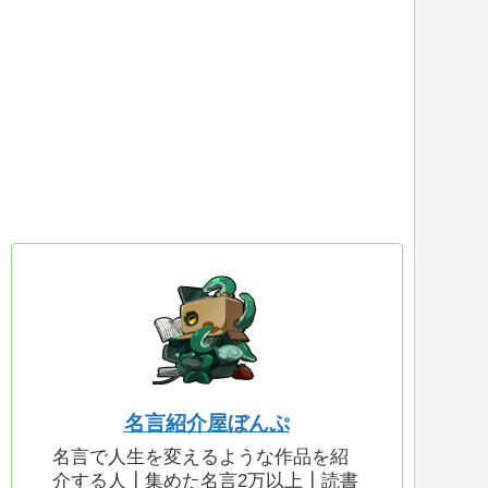
名言紹介屋ぼんぷ
名言で人生を変えるような作品を紹
介する人┃集めた名言2万以上┃読書