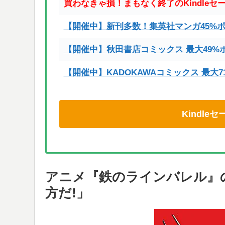
買わなきゃ損！まもなく終了のKindleセ
【開催中】新刊多数！集英社マンガ45%
【開催中】秋田書店コミックス 最大49%
【開催中】KADOKAWAコミックス 最大
Kindl
アニメ『鉄のラインバレル』
方だ!」