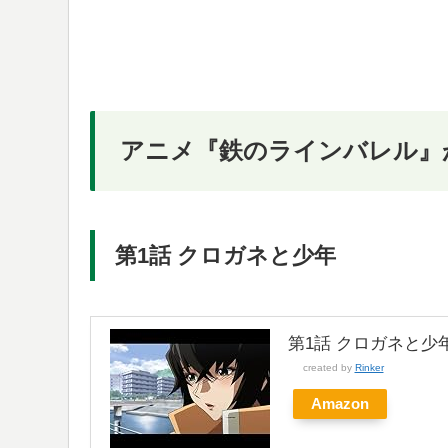
アニメ『鉄のラインバレル』
第1話 クロガネと少年
第1話 クロガネと少
created by
Rinker
Amazon