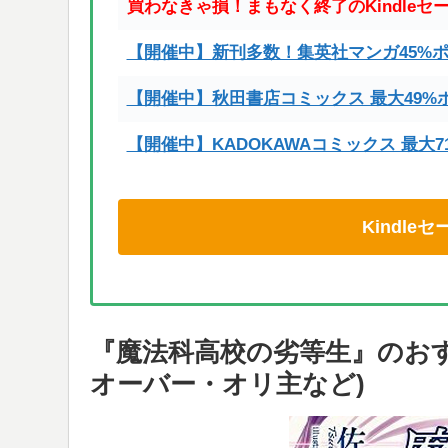
買わなきゃ損！まもなく終了のKindleセ
【開催中】新刊多数！集英社マンガ45%
【開催中】秋田書店コミックス 最大49%
【開催中】KADOKAWAコミックス 最大
Kindl
『魔法科高校の劣等生』のおす
オーバー・オリ主など)