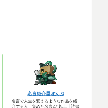
名言紹介屋ぼんぷ
名言で人生を変えるような作品を紹
介する人┃集めた名言2万以上┃読書