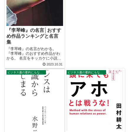
『李琴峰』の名言│おすす
め作品ランキングと名言
集
『李琴峰』の名言がわかる。
『李琴峰』のおすすめ作品がわ
かる。 名言をキッカケに小説が
読みたくなる。 2万以上の名言
2023.10.31
を集め、読みたい本が見つかる
名言集ブログでお馴染みの、名
ビジネス書の要約にもなる名言集
ビジネス書の要約にもなる名言集
言紹介屋の凡夫です。 この記事
は、『李琴峰』のおすすめ作品
と名言を紹...