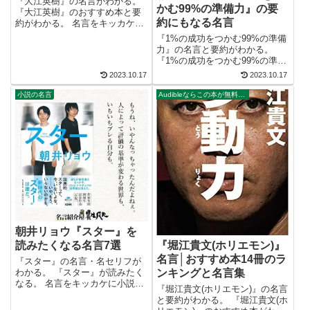
『大江英樹』の名言がわかる。
かむ99%の準備力』の要
『大江英樹』のおすすめ本と要
約にもなる名言
約がわかる。 名言をキッカケに
ビジネス書が読みたくなる。 2
『1%の成功をつかむ99%の準備
万以上の名言を集め、読みたい
力』の名言と要約がわかる。
本が見つかる名言集ブログでお
『1%の成功をつかむ99%の準備
馴染みの、名言紹介屋の凡夫で
力』が読むべきかわかる。 名言
2023.10.17
2023.10.17
す。 この記事は、『大江英樹』
をキッカケにビジネス書が読み
のおすす...
たくなる。 2万以上の名言を集
小説の名言
Audibleならこの本が無料で聴ける。
め、読みたい本が見つかる名言
集ブログでお馴染みの、名言紹
介屋...
朝井リョウ『スター』を
読みたくなる名言7選
『堀江貴文(ホリエモン)』
名言│おすすめ本14冊のラ
『スター』の名言・名セリフが
わかる。 『スター』が読みたく
ンキングと名言集
なる。 名言をキッカケに小説が
『堀江貴文(ホリエモン)』の名言
読みたくなる。 2万以上の名言
と要約がわかる。 『堀江貴文(ホ
を集め、読みたい本が見つかる