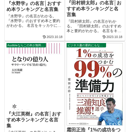
『田村耕太郎』の名言│お
『水野学』の名言│おすす
すすめ本ランキングと名
め本ランキングと名言集
言集
『水野学』の名言がわかる。
『水野学』のおすすめ本と要約
『田村耕太郎』の名言がわか
がわかる。 名言をキッカケにビ
る。 『田村耕太郎』のおすすめ
ジネス書が読みたくなる。 2万
本と要約がわかる。 名言をキッ
以上の名言を集め、読みたい本
カケにビジネス書が読みたくな
2023.10.18
2023.10.18
が見つかる名言集ブログでお馴
る。 2万以上の名言を集め、読
染みの、名言紹介屋の凡夫で
みたい本が見つかる名言集ブロ
Audibleならこの本が無料で聴ける。
ビジネス書の要約にもなる名言集
す。 この記事は、『水野学』の
グでお馴染みの、名言紹介屋の
おすすめ本を...
凡夫です。 この記事は、『田村
耕太郎』の...
『大江英樹』の名言│おす
すめ本ランキングと名言
集
霜田正浩『1%の成功をつ