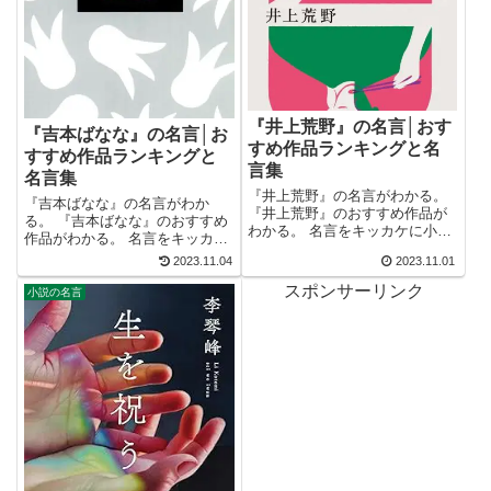
『井上荒野』の名言│おす
『吉本ばなな』の名言│お
すめ作品ランキングと名
すすめ作品ランキングと
言集
名言集
『井上荒野』の名言がわかる。
『吉本ばなな』の名言がわか
『井上荒野』のおすすめ作品が
る。 『吉本ばなな』のおすすめ
わかる。 名言をキッカケに小説
作品がわかる。 名言をキッカケ
が読みたくなる。 2万以上の名
に小説が読みたくなる。 2万以
2023.11.04
2023.11.01
言を集め、読みたい本が見つか
上の名言を集め、読みたい本が
る名言集ブログでお馴染みの、
スポンサーリンク
見つかる名言集ブログでお馴染
小説の名言
名言紹介屋の凡夫です。 この記
みの、名言紹介屋の凡夫です。
事は、『井上荒野』のおすすめ
この記事は、『吉本ばなな』の
作品と名...
おすすめ作...