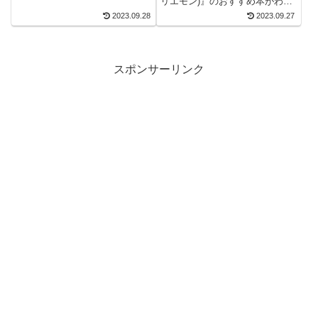
リエモン)』のおすすめ本がわか
名言集ブログでお馴染みの、名
る。 名言をキッカケにビジネス
2023.09.28
2023.09.27
言紹介屋の凡夫です。 この記事
書が読みたくなる。 2万以上の
は、朝井リョウの小説、 『スタ
名言を集め、読みたい本が見つ
ー』が...
かる名言集ブログでお馴染み
の、名言紹介屋の凡夫です。 こ
スポンサーリンク
の...