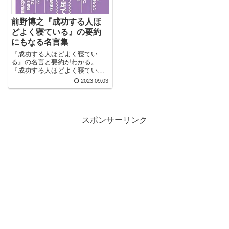
前野博之『成功する人ほ
どよく寝ている』の要約
にもなる名言集
『成功する人ほどよく寝てい
る』の名言と要約がわかる。
『成功する人ほどよく寝てい
る』が読むべきかわかる。 名言
2023.09.03
をキッカケにビジネス書が読み
たくなる。 2万以上の名言を集
め、読みたい本が見つかる名言
集ブログでお馴染みの、名言紹
スポンサーリンク
介屋の凡夫です。...