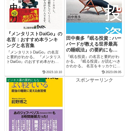
『メンタリストDaiGo』の
田中奏多『眠る投資 : ハー
名言：おすすめ本ランキ
バードが教える世界最高
ングと名言集
の睡眠法』の要約にもな
『メンタリストDaiGo』の名言
る名言
『眠る投資』の名言と要約がわ
と要約がわかる。 『メンタリス
かる。 『眠る投資』が読むべき
トDaiGo』のおすすめ本がわか
かわかる。 名言をキッカケにビ
る。 名言をキッカケにビジネス
ジネス書が読みたくなる。 2万
書が読みたくなる。 2万以上の
2023.10.10
2023.09.05
以上の名言を集め、読みたい本
名言を集め、読みたい本が見つ
スポンサーリンク
が見つかる名言集ブログでお馴
かる名言集ブログでお馴染み
ビジネス書の要約にもなる名言集
染みの、名言紹介屋の凡夫で
の、名言紹介屋の凡夫です。 こ
す。 この記事は、田中奏多のビ
の...
ジネス書、...