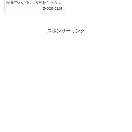
記事でわかる。 名言をキッカケ
にビジネス書が読みたくなる。
2023.03.06
2万以上の名言を集めた、 名言
紹介屋の凡夫です。 この記事
は、 『経済学』の おすすめ本と
そのポイントを 名言で紹介しま
スポンサーリンク
す...