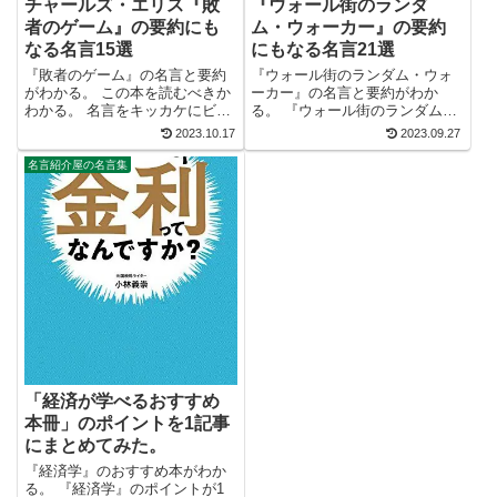
チャールズ・エリス『敗
『ウォール街のランダ
者のゲーム』の要約にも
ム・ウォーカー』の要約
なる名言15選
にもなる名言21選
『敗者のゲーム』の名言と要約
『ウォール街のランダム・ウォ
がわかる。 この本を読むべきか
ーカー』の名言と要約がわか
わかる。 名言をキッカケにビジ
る。 『ウォール街のランダム・
ネス書が読みたくなる。 2万以
ウォーカー』が読むべきかわか
2023.10.17
2023.09.27
上の名言を集め、読みたい本が
る。 名言をキッカケにビジネス
見つかる名言集ブログでお馴染
書が読みたくなる。 2万以上の
名言紹介屋の名言集
みの、名言紹介屋の凡夫です。
名言を集め、読みたい本が見つ
この記事は、チャールズ・エリ
かる名言集ブログでお馴染み
スのビジ...
の、名言紹介屋...
「経済が学べるおすすめ
本冊」のポイントを1記事
にまとめてみた。
『経済学』のおすすめ本がわか
る。 『経済学』のポイントが1