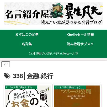
まずはこの記事
Kindleセール情報
名言集
読み放題サブスク
12月19日のお買い得Kindleセール本
PR
338│金融.銀行
ビジネス書の要約にもなる名言集
ビジネス書の要約にもなる名言集