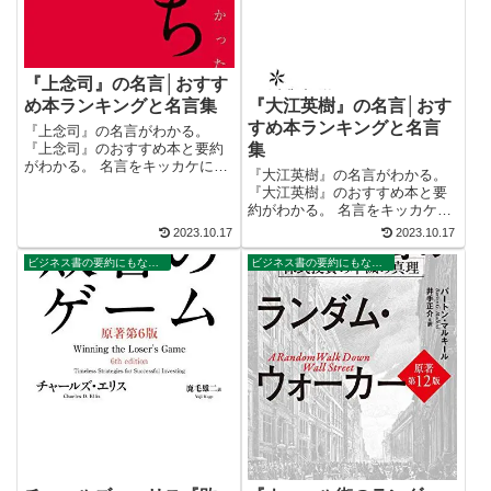
『上念司』の名言│おすす
『大江英樹』の名言│おす
め本ランキングと名言集
すめ本ランキングと名言
『上念司』の名言がわかる。
集
『上念司』のおすすめ本と要約
がわかる。 名言をキッカケにビ
『大江英樹』の名言がわかる。
ジネス書が読みたくなる。 2万
『大江英樹』のおすすめ本と要
以上の名言を集め、読みたい本
約がわかる。 名言をキッカケに
が見つかる名言集ブログでお馴
ビジネス書が読みたくなる。 2
2023.10.17
2023.10.17
染みの、名言紹介屋の凡夫で
万以上の名言を集め、読みたい
す。 この記事は、『上念司』の
本が見つかる名言集ブログでお
ビジネス書の要約にもなる名言集
ビジネス書の要約にもなる名言集
おすすめ本を...
馴染みの、名言紹介屋の凡夫で
す。 この記事は、『大江英樹』
のおすす...