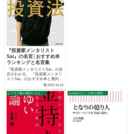
『投資家メンタリスト
Sai』の名言│おすすめ本
ランキングと名言集
『投資家メンタリストSai』の名
言がわかる。 『投資家メンタリ
ストSai』のおすすめ本と要約が
わかる。 名言をキッカケにビジ
2023.10.19
ネス書が読みたくなる。 2万以
上の名言を集め、読みたい本が
ビジネス書の要約にもなる名言集
Audibleならこの本が無料で聴ける。
見つかる名言集ブログでお馴染
みの、名言紹介屋の凡夫です。
...