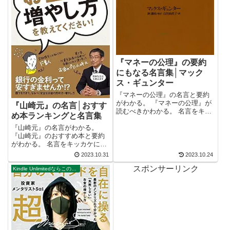
『マネーの公理』の要約
にもなる名言集│マック
ス・ギュンター
『マネーの公理』の名言と要約
がわかる。 『マネーの公理』が
『山崎元』の名言│おすす
読むべきかわかる。 名言をキッ
め本ランキングと名言集
カケにビジネス書が読みたくな
『山崎元』の名言がわかる。
る。 2万以上の名言を集め、読
『山崎元』のおすすめ本と要約
みたい本が見つかる名言集ブロ
がわかる。 名言をキッカケにビ
グでお馴染みの、名言紹介屋の
ジネス書が読みたくなる。 2万
凡夫です。 この記事は、マック
2023.10.31
2023.10.24
以上の名言を集め、読みたい本
ス・ギュ...
スポンサーリンク
が見つかる名言集ブログでお馴
Kindle Unlimitedならこの本が無料で読める。
染みの、名言紹介屋の凡夫で
す。 この記事は、『山崎元』の
おすすめ本を...