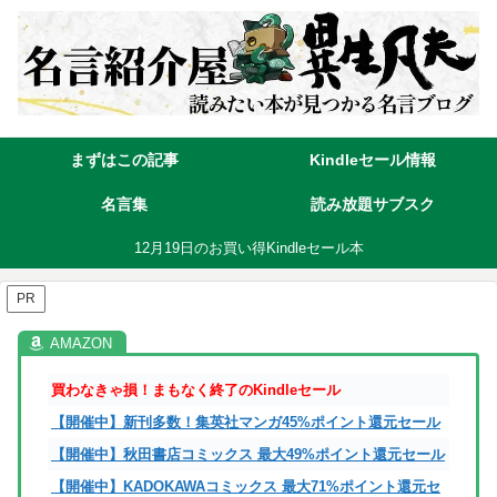
まずはこの記事
Kindleセール情報
名言集
読み放題サブスク
12月19日のお買い得Kindleセール本
PR
買わなきゃ損！まもなく終了のKindleセール
【開催中】新刊多数！集英社マンガ45%ポイント還元セール
【開催中】秋田書店コミックス 最大49%ポイント還元セール
【開催中】KADOKAWAコミックス 最大71%ポイント還元セ