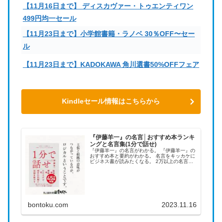
【11月16日まで】 ディスカヴァー・トゥエンティワン
499円均一セール
【11月23日まで】小学館書籍・ラノベ 30％OFF〜セー
ル
【11月23日まで】KADOKAWA 角川選書50%OFFフェア
Kindleセール情報はこちらから
『伊藤羊一』の名言│おすすめ本ランキ
ングと名言集(1分で話せ)
『伊藤羊一』の名言がわかる。 『伊藤羊一』の
おすすめ本と要約がわかる。 名言をキッカケに
ビジネス書が読みたくなる。 2万以上の名言を
集め、読みたい本が見つかる名言集ブログでお
馴染みの、名言紹介屋の凡夫です。 この記事
は、『伊藤羊一』のおすす...
bontoku.com
2023.11.16