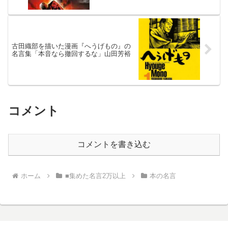
古田織部を描いた漫画『へうげもの』の
名言集「本音なら撤回するな」山田芳裕
コメント
コメントを書き込む
ホーム
■集めた名言2万以上
本の名言