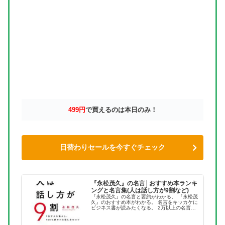
499円
で買えるのは本日のみ！
日替わりセールを今すぐチェック
『永松茂久』の名言│おすすめ本ランキ
ングと名言集(人は話し方が9割など)
『永松茂久』の名言と要約がわかる。 『永松茂
久』のおすすめ本がわかる。 名言をキッカケに
ビジネス書が読みたくなる。 2万以上の名言を
集め、読みたい本が見つかる名言集ブログでお
馴染みの、名言紹介屋の凡夫です。 この記事
は、『永松茂久』のおすす...