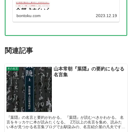
bontoku.com
2023.12.19
関連記事
山本常朝『葉隠』の要約にもなる
本の名言
名言集
『葉隠』の名言と要約がわかる。 『葉隠』が読むべきかわかる。 名
言をキッカケに本が読みたくなる。 2万以上の名言を集め、読みた
い本が見つかる名言集ブログでお馴染みの、名言紹介屋の凡夫です。
この記事は、山本常朝の本、 『葉隠』の要約にもな...