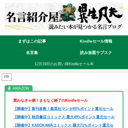
まずはこの記事
Kindleセール情報
名言集
読み放題サブスク
12月19日のお買い得Kindleセール本
PR
買わなきゃ損！まもなく終了のKindleセール
【開催中】新刊多数！集英社マンガ45%ポイント還元セール
【開催中】秋田書店コミックス 最大49%ポイント還元セール
【開催中】KADOKAWAコミックス 最大71%ポイント還元セ