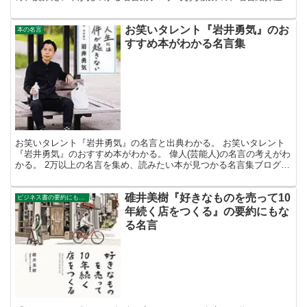
凡夫です。 この記事は、『銀色夏生』のおすすめ作品と名...
お笑いタレント『岩井勇気』のお
本の名言
すすめ本がわかる名言集
お笑いタレント『岩井勇気』の名言と出典わかる。 お笑いタレント
『岩井勇気』のおすすめ本がわかる。 偉人(芸能人)の名言の考えがわ
かる。 2万以上の名言を集め、読みたい本が見つかる名言集ブログで
お馴染みの、名言紹介屋の凡夫です。 この記事は、...
碓井美樹『好きなものを売って10
ビジネス書の要約にもなる名言集
年続く店をつくる』の要約にもな
る名言