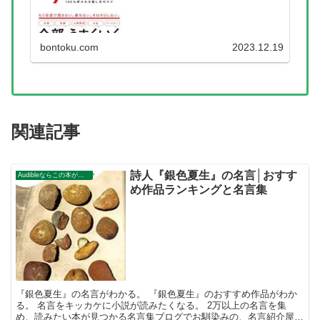
馴染みの、名言紹介屋の凡夫です。 この記事
は、『永松茂久』のおすす...
bontoku.com
2023.12.19
関連記事
詩人『銀色夏生』の名言│おすす
Audibleならこの本が無料で聴ける。
め作品ランキングと名言集
『銀色夏生』の名言がわかる。 『銀色夏生』のおすすめ作品がわか
る。 名言をキッカケに小説が読みたくなる。 2万以上の名言を集
め、読みたい本が見つかる名言集ブログでお馴染みの、名言紹介屋の