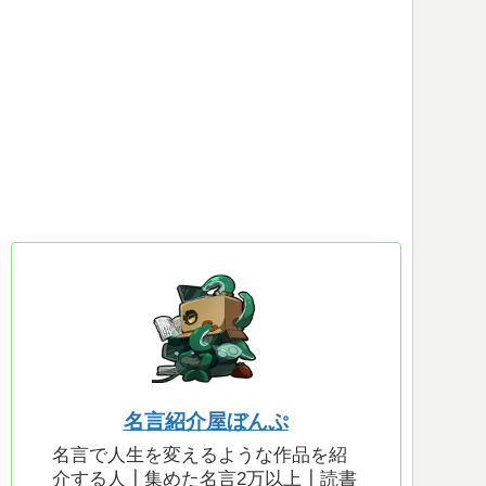
名言紹介屋ぼんぷ
名言で人生を変えるような作品を紹
介する人┃集めた名言2万以上┃読書