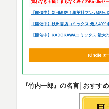
買わなきゃ損！まもなく終了のKindleセ
【開催中】新刊多数！集英社マンガ45%
【開催中】秋田書店コミックス 最大49%
【開催中】KADOKAWAコミックス 最大
Kindl
『竹内一郎』の名言│おすす