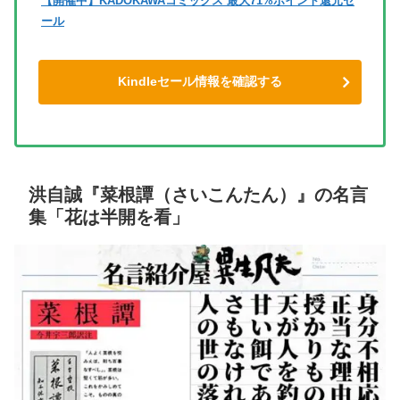
【開催中】KADOKAWAコミックス 最大71%ポイント還元セ
ール
Kindleセール情報を確認する
洪自誠『菜根譚（さいこんたん）』の名言
集「花は半開を看」