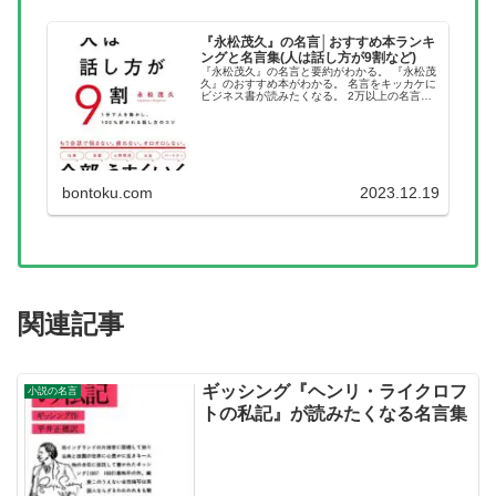
『永松茂久』の名言│おすすめ本ランキ
ングと名言集(人は話し方が9割など)
『永松茂久』の名言と要約がわかる。 『永松茂
久』のおすすめ本がわかる。 名言をキッカケに
ビジネス書が読みたくなる。 2万以上の名言を
集め、読みたい本が見つかる名言集ブログでお
馴染みの、名言紹介屋の凡夫です。 この記事
は、『永松茂久』のおすす...
bontoku.com
2023.12.19
関連記事
ギッシング『ヘンリ・ライクロフ
小説の名言
トの私記』が読みたくなる名言集