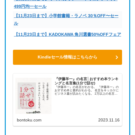
499円均一セール
【11月23日まで】小学館書籍・ラノベ 30％OFF〜セー
ル
【11月23日まで】KADOKAWA 角川選書50%OFFフェア
Kindleセール情報はこちらから
『伊藤羊一』の名言│おすすめ本ランキ
ングと名言集(1分で話せ)
『伊藤羊一』の名言がわかる。 『伊藤羊一』の
おすすめ本と要約がわかる。 名言をキッカケに
ビジネス書が読みたくなる。 2万以上の名言を
集め、読みたい本が見つかる名言集ブログでお
馴染みの、名言紹介屋の凡夫です。 この記事
は、『伊藤羊一』のおすす...
bontoku.com
2023.11.16