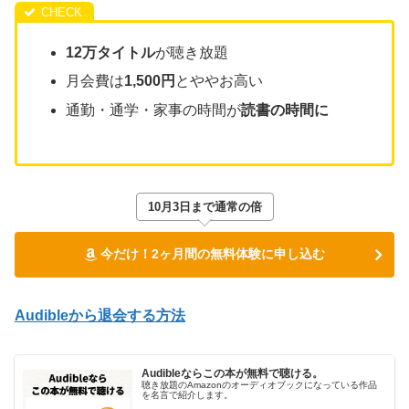
12万タイトル
が聴き放題
月会費は
1,500円
とややお高い
通勤・通学・家事の時間が
読書の時間に
10月3日まで通常の倍
今だけ！2ヶ月間の無料体験に申し込む
Audibleから退会する方法
Audibleならこの本が無料で聴ける。
聴き放題のAmazonのオーディオブックになっている作品
を名言で紹介します。