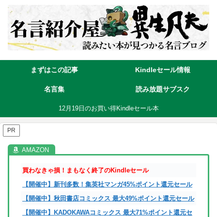
まずはこの記事
Kindleセール情報
名言集
読み放題サブスク
12月19日のお買い得Kindleセール本
PR
買わなきゃ損！まもなく終了のKindleセール
【開催中】新刊多数！集英社マンガ45%ポイント還元セール
【開催中】秋田書店コミックス 最大49%ポイント還元セール
【開催中】KADOKAWAコミックス 最大71%ポイント還元セ