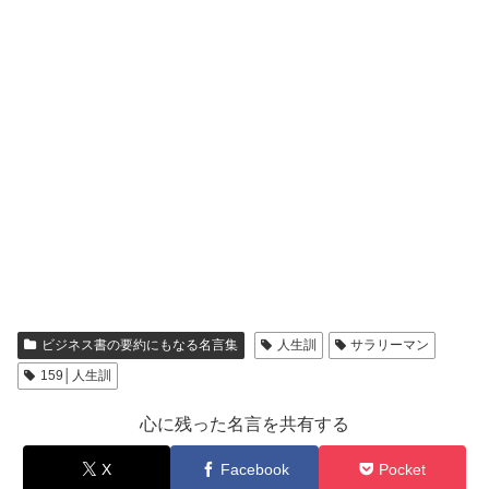
ビジネス書の要約にもなる名言集
人生訓
サラリーマン
159│人生訓
心に残った名言を共有する
X
Facebook
Pocket