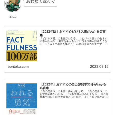
あわせて読んで
ぼんぷ
【2022年版】おすすめビジネス書がわかる名言
集
『ビジネス書』の名言がわかる。 『ビジネス書』のおすす
め本がわかる。 名言をキッカケにビジネス書が読みたくな
る。 2万以上の名言を集めた、 名言紹介屋の凡夫です。 こ
の記事は、 『ビジネス書』の おすすめ本と名言を紹介しま
す。 上から順にお...
bontoku.com
2023.03.12
【2022年】おすすめの自己啓発本30冊がわかる
名言集
『自己啓発本』の名言・要約がわかる。 『自己啓発本』の
おすすめ本がわかる。 ビジネス書が読みたくなる。 自己啓
発本ではなく自己啓蒙書とした方が、 クトゥルフ感とか フ
ロム感が出て売れる気がする凡夫です。 この記事は、『自
己啓発本』の おすす...