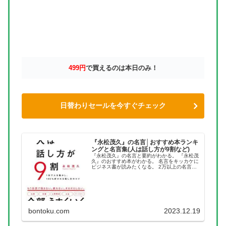
499円
で買えるのは本日のみ！
日替わりセールを今すぐチェック
『永松茂久』の名言│おすすめ本ランキ
ングと名言集(人は話し方が9割など)
『永松茂久』の名言と要約がわかる。 『永松茂
久』のおすすめ本がわかる。 名言をキッカケに
ビジネス書が読みたくなる。 2万以上の名言を
集め、読みたい本が見つかる名言集ブログでお
馴染みの、名言紹介屋の凡夫です。 この記事
は、『永松茂久』のおすす...
bontoku.com
2023.12.19