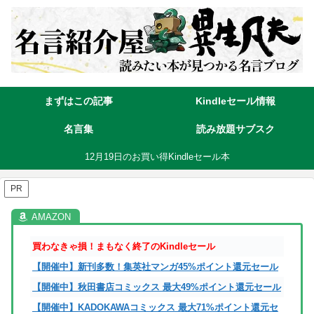
まずはこの記事
Kindleセール情報
名言集
読み放題サブスク
12月19日のお買い得Kindleセール本
PR
買わなきゃ損！まもなく終了のKindleセール
【開催中】新刊多数！集英社マンガ45%ポイント還元セール
【開催中】秋田書店コミックス 最大49%ポイント還元セール
【開催中】KADOKAWAコミックス 最大71%ポイント還元セ