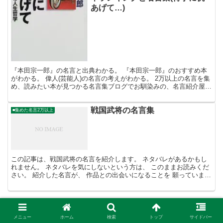
あげて…)
『本田宗一郎』の名言と出典わかる。 『本田宗一郎』のおすすめ本
がわかる。 偉人(芸能人)の名言の考えがわかる。 2万以上の名言を集
め、読みたい本が見つかる名言集ブログでお馴染みの、名言紹介屋の
凡夫です。 この記事は、『本田宗一郎』の名言とお...
戦国武将の名言集
■集めた名言2万以上
この記事は、戦国武将の名言を紹介します。 ネタバレがあるかもし
れません。 ネタバレを気にしないという方は、 このままお読みくだ
さい。 紹介した名言が、 作品との出会いになることを 願っていま
す。 これだけ読めば見逃さない! Kindleセー...
メニュー
ホーム
検索
トップ
サイドバー