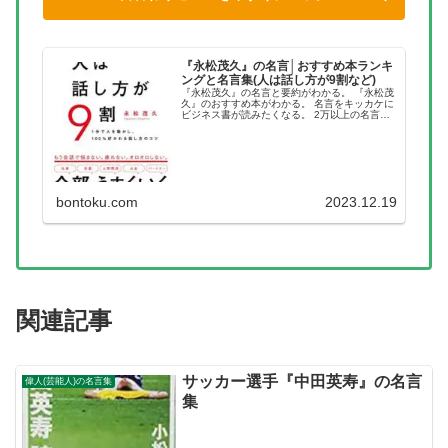
『永松茂久』の名言│おすすめ本ランキ
ングと名言集(人は話し方が9割など)
『永松茂久』の名言と要約がわかる。 『永松茂
久』のおすすめ本がわかる。 名言をキッカケに
ビジネス書が読みたくなる。 2万以上の名言を
集め、読みたい本が見つかる名言集ブログでお
馴染みの、名言紹介屋の凡夫です。 この記事
は、『永松茂久』のおすす...
bontoku.com
2023.12.19
関連記事
サッカー選手『中田英寿』の名言
偉人(芸能人)の名言集
集