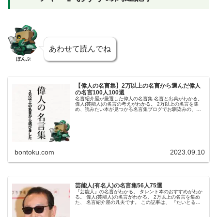
あわせて読んでね
ぼんぷ
【偉人の名言集】2万以上の名言から選んだ偉人
の名言100人100選
名言紹介屋が厳選した偉人の名言集 名言と出典がわかる。
偉人(芸能人)の名言の考えがわかる。 2万以上の名言を集
め、読みたい本が見つかる名言集ブログでお馴染みの、名
言紹介屋の凡夫です。 この記事は、名言紹介屋が厳選した
「偉人」の名言集です。...
bontoku.com
2023.09.10
芸能人(有名人)の名言集56人75選
『芸能人』の名言がわかる。 タレント本のおすすめがわか
る。 偉人(芸能人)の名言がわかる。 2万以上の名言を集め
た、 名言紹介屋の凡夫です。 この記事は、 『たいとる』
の名言を紹介します。 ネタバレがあるかもしれません。 ネ
タバレを気にしな...