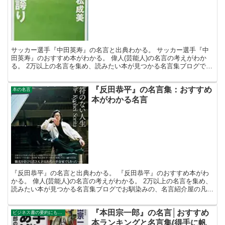
サッカー選手『中田英寿』の名言と出典わかる。 サッカー選手『中
田英寿』のおすすめ本がわかる。 偉人(芸能人)の名言の考えがわか
る。 2万以上の名言を集め、読みたい本が見つかる名言集ブログでお
馴染みの、名言紹介屋の凡夫です。 この記事は、サッ...
『反田恭平』の名言集：おすすめ
本の名言
本がわかる名言
『反田恭平』の名言と出典わかる。 『反田恭平』のおすすめ本がわ
かる。 偉人(芸能人)の名言の考えがわかる。 2万以上の名言を集め、
読みたい本が見つかる名言集ブログでお馴染みの、名言紹介屋の凡夫
です。 この記事は、『反田恭平』の名言とおすすめ...
『本田宗一郎』の名言│おすすめ
ビジネス書の要約にもなる名言集
本ランキングと名言集(得手に帆