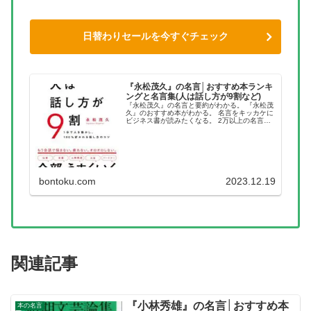
日替わりセールを今すぐチェック
『永松茂久』の名言│おすすめ本ランキ
ングと名言集(人は話し方が9割など)
『永松茂久』の名言と要約がわかる。 『永松茂
久』のおすすめ本がわかる。 名言をキッカケに
ビジネス書が読みたくなる。 2万以上の名言を
集め、読みたい本が見つかる名言集ブログでお
馴染みの、名言紹介屋の凡夫です。 この記事
は、『永松茂久』のおすす...
bontoku.com
2023.12.19
関連記事
『小林秀雄』の名言│おすすめ本
本の名言