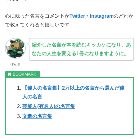
心に残った名言を
コメント
か
Twitter
・
Instagram
のどれか
で教えてくれると嬉しいです。
紹介した名言が本を読むキッカケになり、あ
なたの人生を変える1冊になりますように。
ぼんぷ
【偉人の名言集】2万以上の名言から選んだ偉
人の名言
芸能人(有名人)の名言集
文豪の名言集