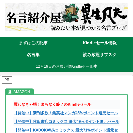
まずはこの記事
Kindleセール情報
名言集
読み放題サブスク
12月19日のお買い得Kindleセール本
PR
買わなきゃ損！まもなく終了のKindleセール
【開催中】新刊多数！集英社マンガ45%ポイント還元セール
【開催中】秋田書店コミックス 最大49%ポイント還元セール
【開催中】KADOKAWAコミックス 最大71%ポイント還元セ