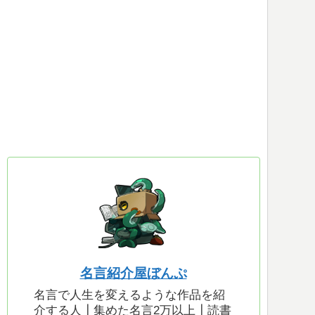
名言紹介屋ぼんぷ
名言で人生を変えるような作品を紹
介する人┃集めた名言2万以上┃読書