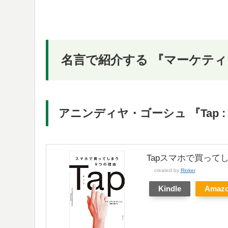
名言で紹介する 『マーケテ
アニンディヤ・ゴーシュ 『Tap
Tapスマホで買って
created by
Rinker
Kindle
Amaz