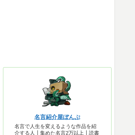
名言紹介屋ぼんぷ
名言で人生を変えるような作品を紹
介する人┃集めた名言2万以上┃読書