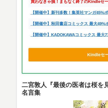
買わなきゃ損！まもなく終了のKindleセ
【開催中】新刊多数！集英社マンガ45%
【開催中】秋田書店コミックス 最大49%
【開催中】KADOKAWAコミックス 最大
Kindl
二宮敦人『最後の医者は桜を
名言集