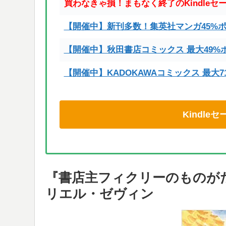
買わなきゃ損！まもなく終了のKindleセ
【開催中】新刊多数！集英社マンガ45%
【開催中】秋田書店コミックス 最大49%
【開催中】KADOKAWAコミックス 最大
Kindl
『書店主フィクリーのものが
リエル・ゼヴィン