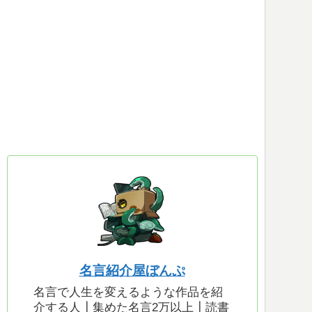
名言紹介屋ぼんぷ
名言で人生を変えるような作品を紹
介する人┃集めた名言2万以上┃読書