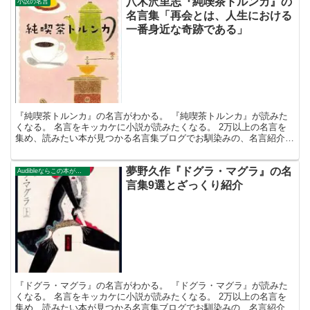
八木沢里志『純喫茶トルンカ』の
小説の名言
名言集「再会とは、人生における
一番身近な奇跡である」
『純喫茶トルンカ』の名言がわかる。 『純喫茶トルンカ』が読みた
くなる。 名言をキッカケに小説が読みたくなる。 2万以上の名言を
集め、読みたい本が見つかる名言集ブログでお馴染みの、名言紹介屋
の凡夫です。 この記事は、八木沢里志の小説、 『純喫...
夢野久作『ドグラ・マグラ』の名
Audibleならこの本が無料で聴ける。
言集9選とざっくり紹介
『ドグラ・マグラ』の名言がわかる。 『ドグラ・マグラ』が読みた
くなる。 名言をキッカケに小説が読みたくなる。 2万以上の名言を
集め、読みたい本が見つかる名言集ブログでお馴染みの、名言紹介屋