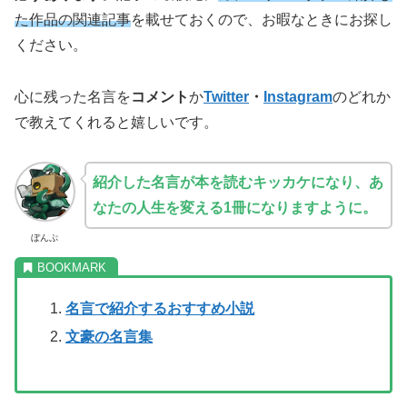
た作品の関連記事
を載せておくので、お暇なときにお探し
ください。
心に残った名言を
コメント
か
Twitter
・
Instagram
のどれか
で教えてくれると嬉しいです。
紹介した名言が本を読むキッカケになり、あ
なたの人生を変える1冊になりますように。
ぼんぷ
名言で紹介するおすすめ小説
文豪の名言集