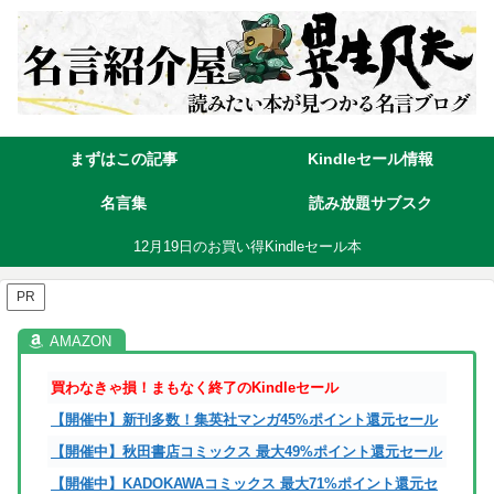
まずはこの記事
Kindleセール情報
名言集
読み放題サブスク
12月19日のお買い得Kindleセール本
PR
買わなきゃ損！まもなく終了のKindleセール
【開催中】新刊多数！集英社マンガ45%ポイント還元セール
【開催中】秋田書店コミックス 最大49%ポイント還元セール
【開催中】KADOKAWAコミックス 最大71%ポイント還元セ