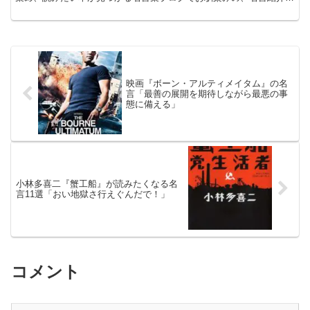
の凡夫です。 この記事は、夢野久作の小説、 『ドグラ...
映画『ボーン・アルティメイタム』の名
言「最善の展開を期待しながら最悪の事
態に備える」
小林多喜二『蟹工船』が読みたくなる名
言11選「おい地獄さ行えぐんだで！」
コメント