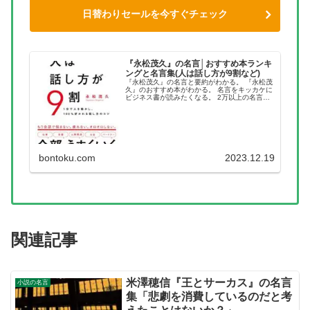
日替わりセールを今すぐチェック
『永松茂久』の名言│おすすめ本ランキ
ングと名言集(人は話し方が9割など)
『永松茂久』の名言と要約がわかる。 『永松茂
久』のおすすめ本がわかる。 名言をキッカケに
ビジネス書が読みたくなる。 2万以上の名言を
集め、読みたい本が見つかる名言集ブログでお
馴染みの、名言紹介屋の凡夫です。 この記事
は、『永松茂久』のおすす...
bontoku.com
2023.12.19
関連記事
米澤穂信『王とサーカス』の名言
小説の名言
集「悲劇を消費しているのだと考