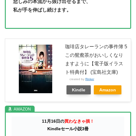
悲しみの本流から抜け出せるまで、
私が手を伸ばし続けます。
珈琲店タレーランの事件簿 5
この鴛鴦茶がおいしくなり
ますように【電子版イラス
ト特典付】 (宝島社文庫)
created by
Rinker
Kindle
Amazon
11月16日の
買わなきゃ損！
Kindleセール小説3冊